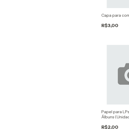
Capa para co
R$3,00
Papel para LPs
Álbuns (Unida
R$2,00