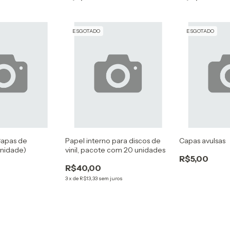
ESGOTADO
ESGOTADO
Capas de
Papel interno para discos de
Capas avulsas
nidade)
vinil, pacote com 20 unidades
R$5,00
R$40,00
3
x
de
R$13,33
sem juros