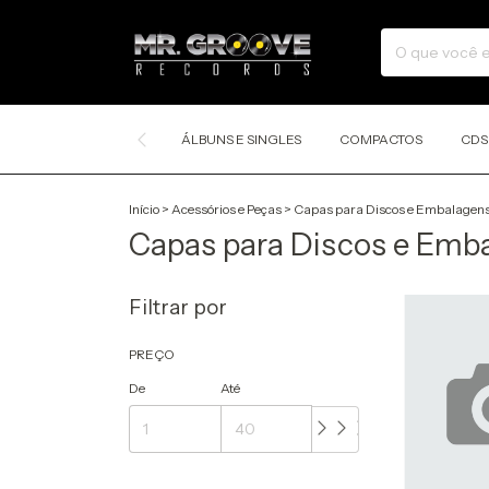
ÁLBUNS E SINGLES
COMPACTOS
CDS
Início
>
Acessórios e Peças
>
Capas para Discos e Embalagen
Capas para Discos e Emb
Filtrar por
PREÇO
De
Até