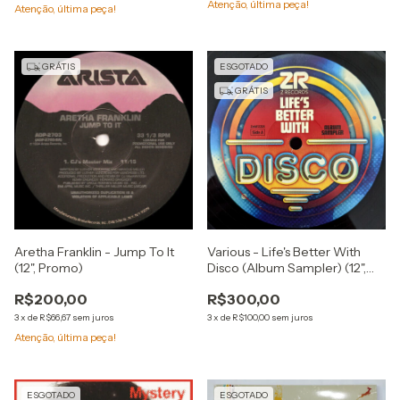
Atenção, última peça!
Atenção, última peça!
GRÁTIS
ESGOTADO
GRÁTIS
Aretha Franklin - Jump To It
Various - Life's Better With
(12", Promo)
Disco (Album Sampler) (12",
Smplr)
R$200,00
R$300,00
3
x
de
R$66,67
sem juros
3
x
de
R$100,00
sem juros
Atenção, última peça!
ESGOTADO
ESGOTADO