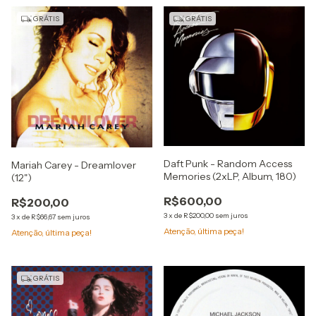
GRÁTIS
GRÁTIS
Daft Punk - Random Access
Mariah Carey - Dreamlover
Memories (2xLP, Album, 180)
(12")
R$600,00
R$200,00
3
x
de
R$200,00
sem juros
3
x
de
R$66,67
sem juros
Atenção, última peça!
Atenção, última peça!
GRÁTIS