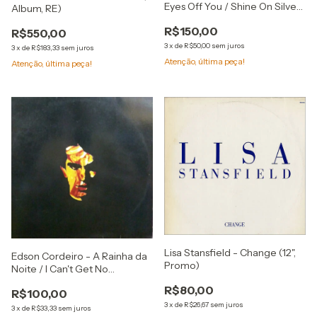
Eyes Off You / Shine On Silver
Album, RE)
Moon (12")
R$150,00
R$550,00
3
x
de
R$50,00
sem juros
3
x
de
R$183,33
sem juros
Atenção, última peça!
Atenção, última peça!
Lisa Stansfield - Change (12",
Edson Cordeiro - A Rainha da
Promo)
Noite / I Can't Get No
(Satisfaction) (Single / Promo)
R$80,00
R$100,00
3
x
de
R$26,67
sem juros
3
x
de
R$33,33
sem juros