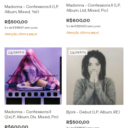
Madonna - Confessions II (LP,
Madonna - Confessions II (LP,
Album, Ltd, Mixed, Pic)
Album, Mixed, Yel)
R$600,00
R$500,00
3
x
de
R$200,00
sem juros
3
x
de
R$166,67
sem juros
Atenção, última peça!
Atenção, última peça!
GRÁTIS
GRÁTIS
Madonna - Confessions II
Björk - Debut (LP, Album, RE)
(2xLP, Album, Dlx, Mixed, Pin)
R$500,00
R$600,00
3
x
de
R$166,67
sem juros