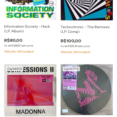
Information Society - Hack
Technotronic - The Remixes
(LP, Album)
(LP, Comp)
R$80,00
R$100,00
3
x
de
R$26,67
sem juros
3
x
de
R$33,33
sem juros
Atenção, última peça!
Atenção, última peça!
GRÁTIS
GRÁTIS