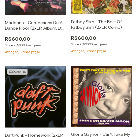
Fatboy Slim - The Best Of
Madonna - Confessions On A
Fatboy Slim (2xLP, Comp)
Dance Floor (2xLP, Album, Ltd,
Pin)
R$600,00
R$600,00
3
x
de
R$200,00
sem juros
3
x
de
R$200,00
sem juros
Atenção, última peça!
Atenção, última peça!
GRÁTIS
Gloria Gaynor - Can't Take My
Daft Punk - Homework (2xLP,