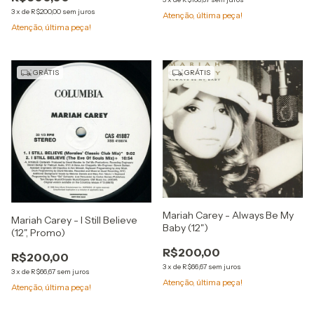
3
x
de
R$200,00
sem juros
Atenção, última peça!
Atenção, última peça!
GRÁTIS
GRÁTIS
Mariah Carey - Always Be My
Mariah Carey - I Still Believe
Baby (12")
(12", Promo)
R$200,00
R$200,00
3
x
de
R$66,67
sem juros
3
x
de
R$66,67
sem juros
Atenção, última peça!
Atenção, última peça!