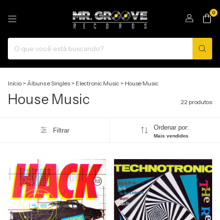
0
Início
>
Álbuns e Singles
>
Electronic Music
>
House Music
House Music
22 produtos
Ordenar por:
Filtrar
Mais vendidos