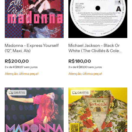
Madonna - Express Yourself
Michael Jackson - Black Or
(12", Maxi, Als)
White (The Clivillés & Cole
(C&C) Remixes) (12", Single)
R$200,00
R$180,00
3
x
de
R$66,67
sem juros
3
x
de
R$60,00
sem juros
Atenção, última peça!
Atenção, última peça!
GRÁTIS
GRÁTIS