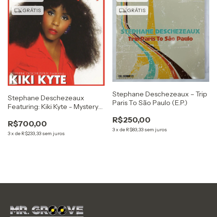
GRÁTIS
GRÁTIS
Stephane Deschezeaux – Trip
Stephane Deschezeaux
Paris To São Paulo (E.P.)
Featuring: Kiki Kyte - Mystery
(12", EP, Ltd)
R$250,00
R$700,00
3
x
de
R$83,33
sem juros
3
x
de
R$233,33
sem juros