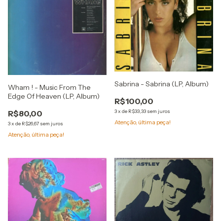
Sabrina - Sabrina (LP, Album)
Wham ! - Music From The
Edge Of Heaven (LP, Album)
R$100,00
3
x
de
R$33,33
sem juros
R$80,00
Atenção, última peça!
3
x
de
R$26,67
sem juros
Atenção, última peça!