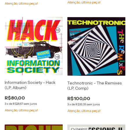
Atenção, última peça!
Atenção, última peça!
Information Society - Hack
Technotronic - The Remixes
(LP, Album)
(LP, Comp)
R$80,00
R$100,00
3
x
de
R$26,67
sem juros
3
x
de
R$33,33
sem juros
Atenção, última peça!
Atenção, última peça!
GRÁTIS