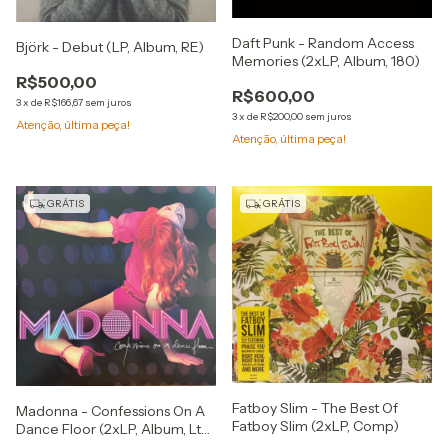
Daft Punk - Random Access
Björk - Debut (LP, Album, RE)
Memories (2xLP, Album, 180)
R$500,00
R$600,00
3
x
de
R$166,67
sem juros
3
x
de
R$200,00
sem juros
Atenção, última peça!
Atenção, última peça!
GRÁTIS
GRÁTIS
Fatboy Slim - The Best Of
Madonna - Confessions On A
Fatboy Slim (2xLP, Comp)
Dance Floor (2xLP, Album, Ltd,
Pin)