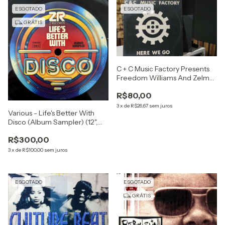
ESGOTADO
ESGOTADO
GRÁTIS
C + C Music Factory Presents
Freedom Williams And Zelma
Davis - Here We Go (12",
R$80,00
Promo)
3
x
de
R$26,67
sem juros
Various - Life's Better With
Disco (Album Sampler) (12",
Smplr)
R$300,00
3
x
de
R$100,00
sem juros
ESGOTADO
ESGOTADO
GRÁTIS