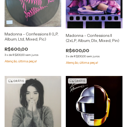
Madonna - Confessions II (LP,
Madonna - Confessions II
Album, Ltd, Mixed, Pic)
(2xLP, Album, Dlx, Mixed, Pin)
R$600,00
R$600,00
3
x
de
R$200,00
sem juros
3
x
de
R$200,00
sem juros
Atenção, última peça!
Atenção, última peça!
GRÁTIS
GRÁTIS