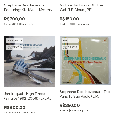
Stephane Deschezeaux
Michael Jackson - Off The
Featuring: Kiki Kyte - Mystery
Wall (LP, Album, RP)
(12", EP, Ltd)
R$700,00
R$150,00
3
x
de
R$233,33
sem juros
3
x
de
R$50,00
sem juros
ESGOTADO
ESGOTADO
GRÁTIS
GRÁTIS
Stephane Deschezeaux – Trip
Jamiroquai - High Times
Paris To São Paulo (E.P.)
(Singles 1992–2006) (2xLP,
Comp, RE, RM, 180)
R$250,00
R$600,00
3
x
de
R$83,33
sem juros
3
x
de
R$200,00
sem juros