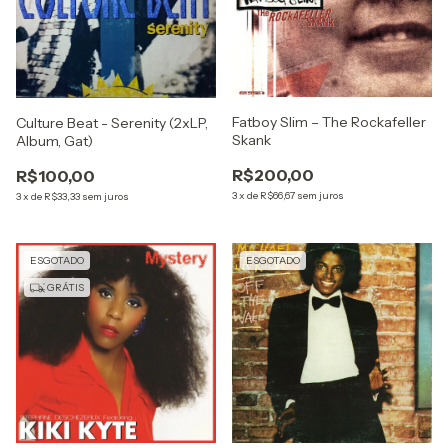
Fatboy Slim – The Rockafeller
Culture Beat - Serenity (2xLP,
Skank
Album, Gat)
R$200,00
R$100,00
3
x
de
R$66,67
sem juros
3
x
de
R$33,33
sem juros
ESGOTADO
ESGOTADO
GRÁTIS