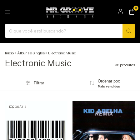
0
Início
>
Álbuns e Singles
>
Electronic Music
Electronic Music
38 produtos
Ordenar por:
Filtrar
Mais vendidos
GRÁTIS