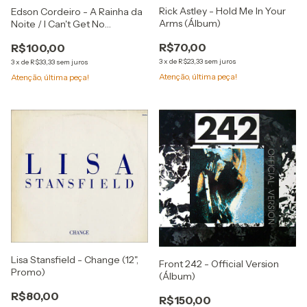
Rick Astley - Hold Me In Your
Edson Cordeiro - A Rainha da
Arms (Álbum)
Noite / I Can't Get No
(Satisfaction) (Single / Promo)
R$70,00
R$100,00
3
x
de
R$23,33
sem juros
3
x
de
R$33,33
sem juros
Atenção, última peça!
Atenção, última peça!
Lisa Stansfield - Change (12",
Front 242 - Official Version
Promo)
(Álbum)
R$80,00
R$150,00