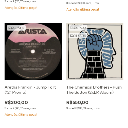
3
x
de
R$26,67
sem juros
3
x
de
R$50,00
sem juros
Atenção, última peça!
Atenção, última peça!
GRÁTIS
ESGOTADO
GRÁTIS
Aretha Franklin - Jump To It
The Chemical Brothers - Push
(12", Promo)
The Button (2xLP, Album)
R$200,00
R$550,00
3
x
de
R$66,67
sem juros
3
x
de
R$183,33
sem juros
Atenção, última peça!