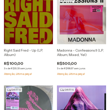
Right Said Fred - Up (LP,
Madonna - Confessions II (LP,
Album)
Album, Mixed, Yel)
R$100,00
R$500,00
3
x
de
R$33,33
sem juros
3
x
de
R$166,67
sem juros
Atenção, última peça!
Atenção, última peça!
GRÁTIS
GRÁTIS