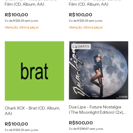
Film (CD, Album, AA)
Film (CD, Album, AA)
R$100,00
R$100,00
3
x
de
R$33,33
sem juros
3
x
de
R$33,33
sem juros
Atenção, última peça!
Atenção, última peça!
GRÁTIS
Dua Lipa - Future Nostalgia
Charli XCX - Brat (CD, Album,
(The Moonlight Edition) (2xLP,
AA)
Album, Dlx, RE)
R$500,00
R$100,00
3
x
de
R$166,67
sem juros
3
x
de
R$33,33
sem juros