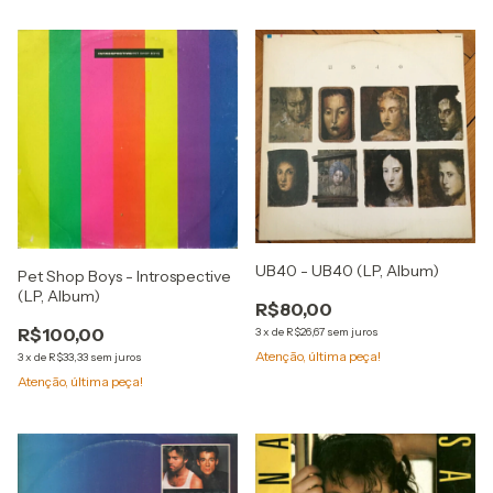
UB40 - UB40 (LP, Album)
Pet Shop Boys - Introspective
(LP, Album)
R$80,00
R$100,00
3
x
de
R$26,67
sem juros
Atenção, última peça!
3
x
de
R$33,33
sem juros
Atenção, última peça!