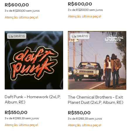
R$600,00
R$600,00
3
x
de
R$200,00
sem juros
3
x
de
R$200,00
sem juros
Atenção, última peça!
Atenção, última peça!
GRÁTIS
GRÁTIS
Daft Punk - Homework (2xLP,
The Chemical Brothers - Exit
Album, RE)
Planet Dust (2xLP, Album, RE)
R$550,00
R$550,00
3
x
de
R$183,33
sem juros
3
x
de
R$183,33
sem juros
Atenção, última peça!
Atenção, última peça!