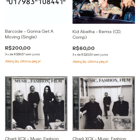
Barcode - Gonna Get A
Kid Abelha - Remix (CD,
Moving (Single)
Comp)
R$200,00
R$60,00
3
x
de
R$66,67
sem juros
3
x
de
R$20,00
sem juros
Atenção, última peça!
Atenção, última peça!
Charli XCX - Music, Fashion,
Charli XCX - Music, Fashion,