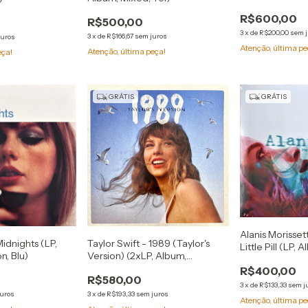
R$600,00
R$500,00
3
x
de
R$200,00
sem 
3
x
de
R$166,67
sem juros
juros
Atenção, última pe
Atenção, última peça!
eça!
GRÁTIS
GRÁTIS
Alanis Morisse
Midnights (LP,
Taylor Swift - 1989 (Taylor's
Little Pill (LP, 
n, Blu)
Version) (2xLP, Album,
180)
S/Edition, Blu)
R$400,00
R$580,00
3
x
de
R$133,33
sem j
juros
3
x
de
R$193,33
sem juros
Atenção, última pe