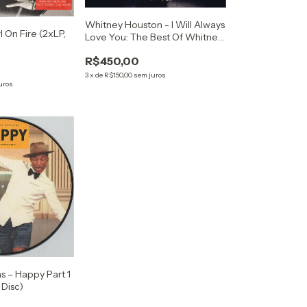
Whitney Houston - I Will Always
rl On Fire (2xLP,
Love You: The Best Of Whitney
Houston (2xLP, Comp, RE)
R$450,00
3
x
de
R$150,00
sem juros
uros
ms – Happy Part 1
 Disc)