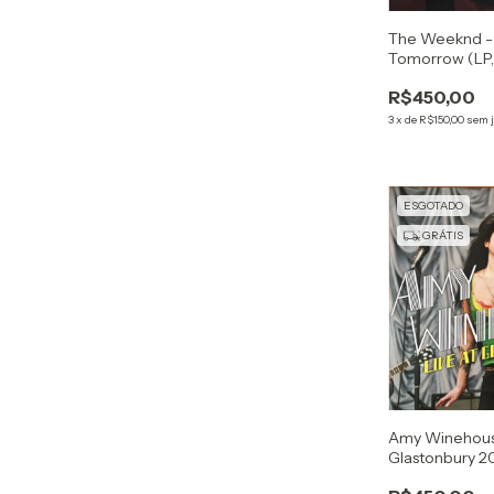
The Weeknd -
Tomorrow (LP,
R$450,00
3
x
de
R$150,00
sem 
ESGOTADO
GRÁTIS
Amy Winehouse
Glastonbury 2
180)