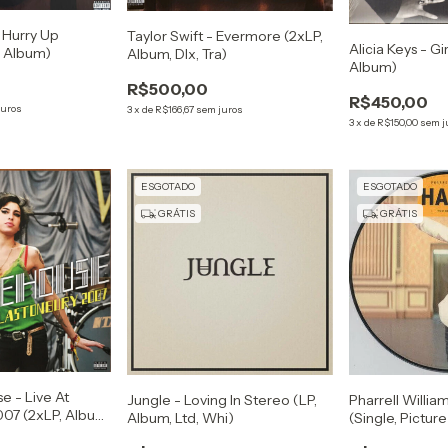
 Hurry Up
Taylor Swift - Evermore (2xLP,
Alicia Keys - Gi
 Album)
Album, Dlx, Tra)
Album)
R$500,00
R$450,00
juros
3
x
de
R$166,67
sem juros
3
x
de
R$150,00
sem j
ESGOTADO
ESGOTADO
GRÁTIS
GRÁTIS
 - Live At
Jungle - Loving In Stereo (LP,
Pharrell Willia
007 (2xLP, Album,
Album, Ltd, Whi)
(Single, Picture