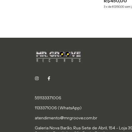
R$450,00
3
x
de
R$150,00
sem 
551133371006
1133371006 (WhatsApp)
atendimento@mrgroove.com.br
Galeria Nova Barão, Rua Sete de Abril, 154 - Loja 39