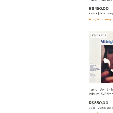
R$450,00
3
x
de
R$150,00
sem 
Atenção, última p
GRÁTIS
Taylor Swift - 
Album, S/Editio
R$550,00
3
x
de
R$183,33
sem 