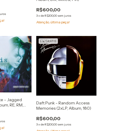
R$600,00
juros
3
x
de
R$200,00
sem juros
ça!
Atenção, última peça!
GRÁTIS
tte - Jagged
Daft Punk - Random Access
Album, RE, RM,
Memories (2xLP, Album, 180)
R$600,00
uros
3
x
de
R$200,00
sem juros
ça!
Atenção, última peça!