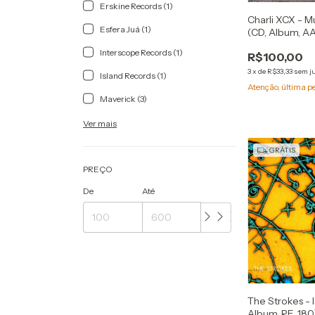
Erskine Records (1)
Charli XCX - Mu
Esfera Juá (1)
(CD, Album, A
Interscope Records (1)
R$100,00
3
x
de
R$33,33
sem j
Island Records (1)
Atenção, última p
Maverick (3)
Ver mais
GRÁTIS
PREÇO
De
Até
The Strokes - Is
Album, RE, 180