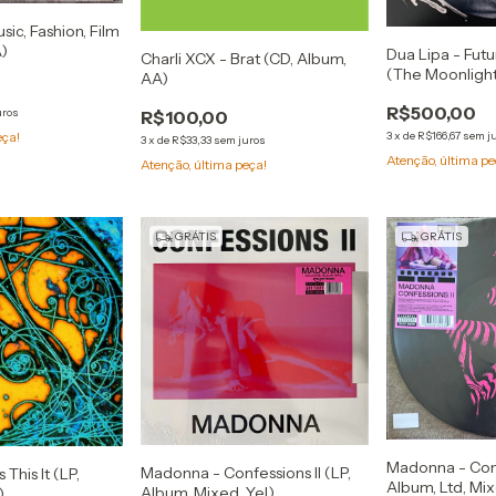
sic, Fashion, Film
A)
Dua Lipa - Futu
Charli XCX - Brat (CD, Album,
(The Moonlight 
AA)
Album, Dlx, RE)
R$500,00
uros
R$100,00
eça!
3
x
de
R$166,67
sem j
3
x
de
R$33,33
sem juros
Atenção, última pe
Atenção, última peça!
GRÁTIS
GRÁTIS
Madonna - Confe
Madonna - Confessions II (LP,
 This It (LP,
Album, Ltd, Mix
Album, Mixed, Yel)
)