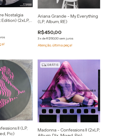
re Nostalgia
Ariana Grande - My Everything
Edition) (2xLP,
(LP, Album, RE)
R$450,00
uros
3
x
de
R$150,00
sem juros
ça!
Atenção, última peça!
GRÁTIS
ssions II (LP,
Madonna - Confessions II (2xLP,
ed, Pic)
Album, Dlx, Mixed, Pin)