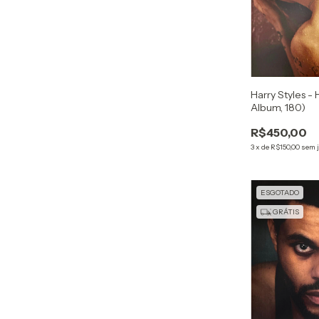
Harry Styles - 
Album, 180)
R$450,00
3
x
de
R$150,00
sem 
ESGOTADO
GRÁTIS