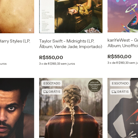
kanYeWest – Gr
Harry Styles (LP,
Taylor Swift - Midnights (LP,
Album, Unoffici
Álbum, Verde Jade, Importado)
Translucent Pin
R$550,00
R$550,00
3
x
de
R$183,33
sem j
juros
3
x
de
R$183,33
sem juros
ESGOTADO
ESGOTADO
GRÁTIS
GRÁTIS