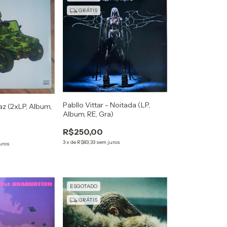
GRÁTIS
Pabllo Vittar - Noitada (LP,
laz (2xLP, Album,
Album, RE, Gra)
R$250,00
3
x
de
R$83,33
sem juros
uros
ESGOTADO
GRÁTIS