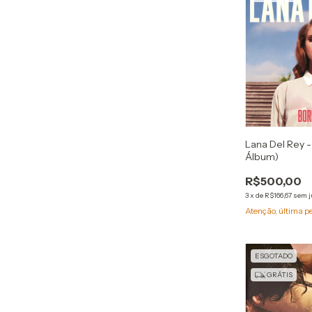
Lana Del Rey -
Álbum)
R$500,00
3
x
de
R$166,67
sem j
Atenção, última p
ESGOTADO
GRÁTIS