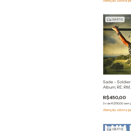
Atenção, última p
GRÁTIS
Sade - Soldier
Album, RE, RM,
R$450,00
3
x
de
R$150,00
sem 
Atenção, última p
GRÁTIS