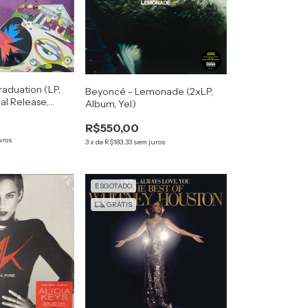
aduation (LP,
Beyoncé - Lemonade (2xLP,
al Release,
Album, Yel)
k)
R$550,00
uros
3
x
de
R$183,33
sem juros
ESGOTADO
GRÁTIS