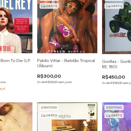
GRÁTIS
GRÁTIS
 Born To Die (LP,
Pabllo Vittar - Batidăo Tropical
Gorillaz - Goril
(Álbum)
RE, 180)
R$300,00
R$450,00
uros
3
x
de
R$100,00
sem juros
3
x
de
R$150,00
sem j
eça!
ESGOTADO
ESGOTADO
GRÁTIS
GRÁTIS