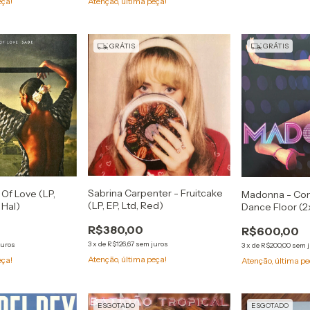
eça!
Atenção, última peça!
GRÁTIS
GRÁTIS
Sabrina Carpenter - Fruitcake
 Of Love (LP,
Madonna - Con
(LP, EP, Ltd, Red)
 Hal)
Dance Floor (2x
Pin)
R$380,00
R$600,00
3
x
de
R$126,67
sem juros
juros
3
x
de
R$200,00
sem 
Atenção, última peça!
eça!
Atenção, última pe
ESGOTADO
ESGOTADO