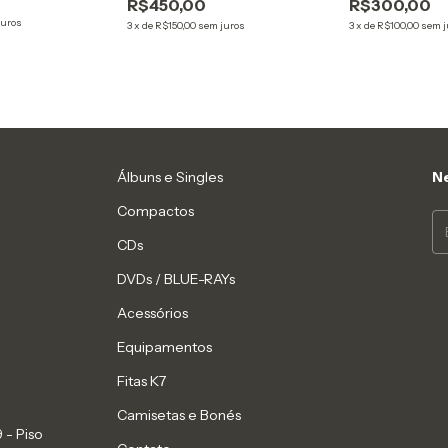
R$450,00
R$300,00
juros
3
x
de
R$150,00
sem juros
3
x
de
R$100,00
sem j
Álbuns e Singles
Ne
Compactos
CDs
DVDs / BLUE-RAYs
Acessórios
Equipamentos
Fitas K7
Camisetas e Bonés
 - Piso