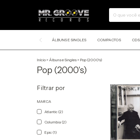
ÁLBUNS E SINGLES
COMPACTOS
CDS
Início
>
Álbuns e Singles
>
Pop (2000's)
Pop (2000's)
Filtrar por
MARCA
Atlantic (2)
Columbia (2)
Epic (1)