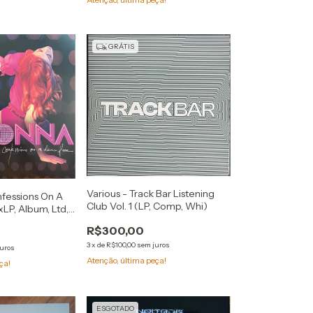
GRÁTIS
Various - Track Bar Listening
fessions On A
Club Vol. 1 (LP, Comp, Whi)
LP, Album, Ltd,
R$300,00
3
x
de
R$100,00
sem juros
juros
Atenção, última peça!
ça!
ESGOTADO