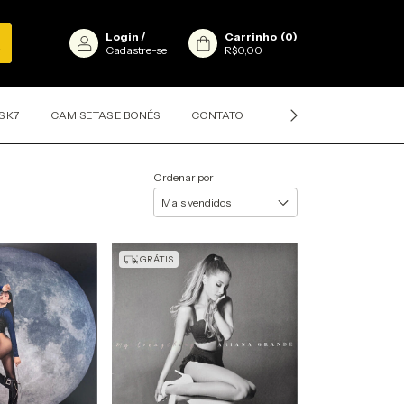
Login
/
Carrinho
(
0
)
Cadastre-se
R$0,00
S K7
CAMISETAS E BONÉS
CONTATO
CLASSIFICAÇÕES DOS D
Ordenar por
GRÁTIS