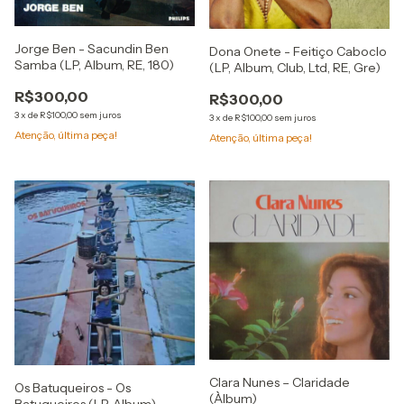
Jorge Ben - Sacundin Ben
Dona Onete - Feitiço Caboclo
Samba (LP, Album, RE, 180)
(LP, Album, Club, Ltd, RE, Gre)
R$300,00
R$300,00
3
x
de
R$100,00
sem juros
3
x
de
R$100,00
sem juros
Atenção, última peça!
Atenção, última peça!
Clara Nunes – Claridade
Os Batuqueiros - Os
(Àlbum)