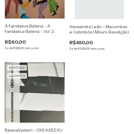
A Fantástica Bateria - A
Alessandra Leão - Macumbas
Fantástica Bateria - Vol. 2
e Catimbós (Álbum, Reedição)
(Álbum)
R$60,00
R$450,00
3
x
de
R$20,00
sem juros
3
x
de
R$150,00
sem juros
ESGOTADO
GRÁTIS
BaianaSystem - OXEAXEEXU