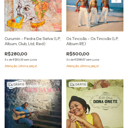
Os Tincoãs – Os Tincoãs (LP,
Curumin - Pedra De Selva (LP,
Album RE)
Album, Club, Ltd, Red)
R$500,00
R$280,00
3
x
de
R$166,67
sem juros
3
x
de
R$93,33
sem juros
Atenção, última peça!
Atenção, última peça!
GRÁTIS
GRÁTIS