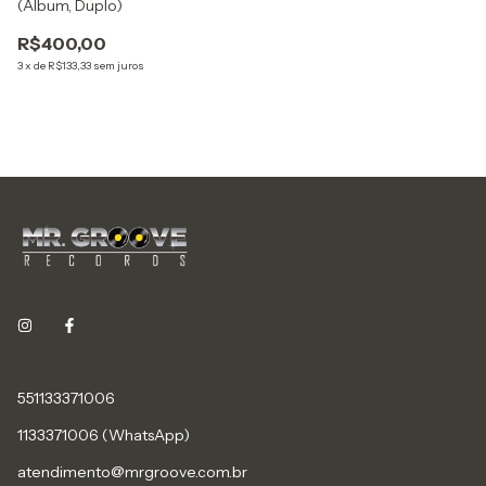
(Álbum, Duplo)
R$400,00
3
x
de
R$133,33
sem juros
551133371006
1133371006 (WhatsApp)
atendimento@mrgroove.com.br