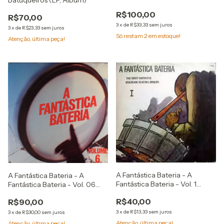
Batuqueiros (LP, Album)
R$100,00
R$70,00
3
x
de
R$33,33
sem juros
3
x
de
R$23,33
sem juros
Só restam
2
em estoque!
Atenção, última peça!
A Fantástica Bateria - A
A Fantástica Bateria - A
Fantástica Bateria - Vol. 1
Fantástica Bateria - Vol. 06
(Álbum/1975)
(Álbum)
R$40,00
R$90,00
3
x
de
R$13,33
sem juros
3
x
de
R$30,00
sem juros
Atenção, última peça!
Atenção, última peça!