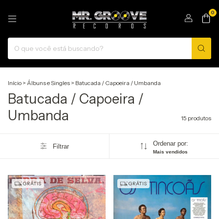
0
Início
>
Álbuns e Singles
>
Batucada / Capoeira / Umbanda
Batucada / Capoeira /
Umbanda
15 produtos
Ordenar por:
Filtrar
Mais vendidos
GRÁTIS
GRÁTIS