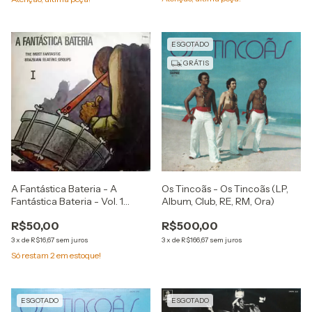
ESGOTADO
GRÁTIS
A Fantástica Bateria - A
Os Tincoãs - Os Tincoãs (LP,
Fantástica Bateria - Vol. 1
Album, Club, RE, RM, Ora)
(Álbum / Reediçăo)
R$50,00
R$500,00
3
x
de
R$16,67
sem juros
3
x
de
R$166,67
sem juros
Só restam
2
em estoque!
ESGOTADO
ESGOTADO