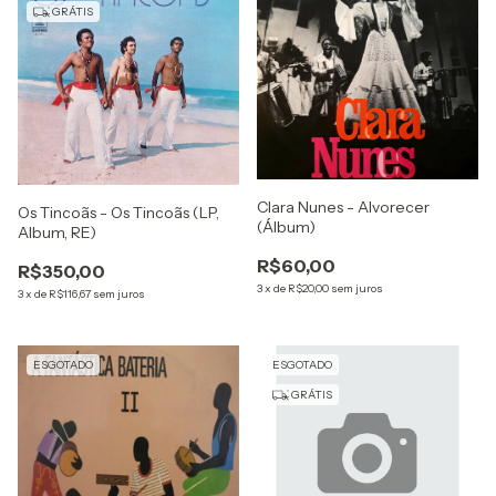
GRÁTIS
Clara Nunes - Alvorecer
Os Tincoãs - Os Tincoãs (LP,
(Álbum)
Album, RE)
R$60,00
R$350,00
3
x
de
R$20,00
sem juros
3
x
de
R$116,67
sem juros
ESGOTADO
ESGOTADO
GRÁTIS