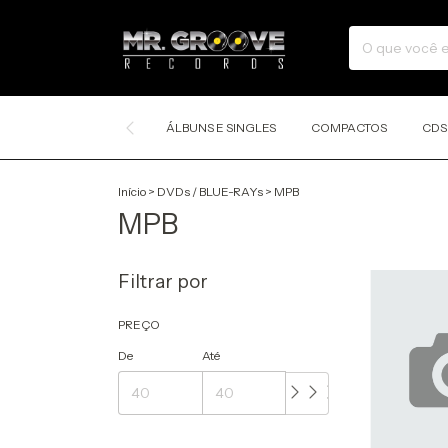
ÁLBUNS E SINGLES
COMPACTOS
CDS
Início
>
DVDs / BLUE-RAYs
>
MPB
MPB
Filtrar por
PREÇO
De
Até