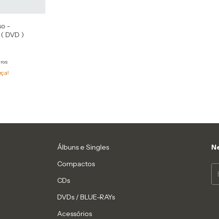
o -
s ( DVD )
uros
eça!
Álbuns e Singles
Ne
Compactos
CDs
DVDs / BLUE-RAYs
Acessórios