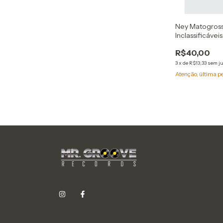
Ney Matogross
Inclassificávei
R$40,00
3
x
de
R$13,33
sem j
Atenção, última p