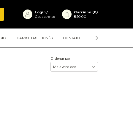
Login
/
Carrinho
(
0
)
Cadastre-se
R$0,00
S K7
CAMISETAS E BONÉS
CONTATO
CLASSIFICAÇÕES DOS D
Ordenar por