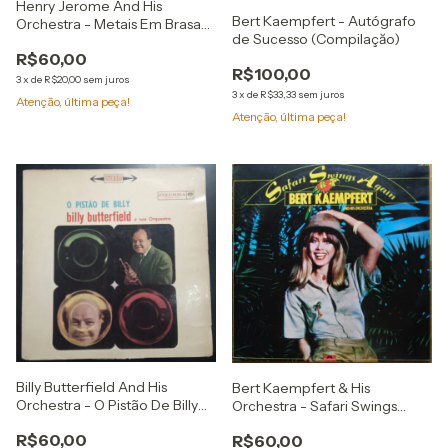
Henry Jerome And His
Bert Kaempfert - Autógrafo
Orchestra - Metais Em Brasa
de Sucesso (Compilaçăo)
Vol.3
R$60,00
R$100,00
3
x
de
R$20,00
sem juros
3
x
de
R$33,33
sem juros
Atenção, última peça!
Atenção, última peça!
Billy Butterfield And His
Bert Kaempfert & His
Orchestra - O Pistão De Billy
Orchestra - Safari Swings
(LP, RE)
Again (LP, Álbum)
R$60,00
R$60,00