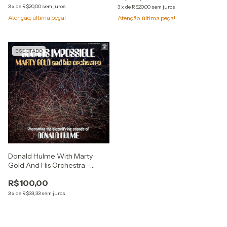
3
x
de
R$20,00
sem juros
3
x
de
R$20,00
sem juros
Atenção, última peça!
Atenção, última peça!
ESGOTADO
Donald Hulme With Marty
Gold And His Orchestra -
Sounds Impossible (LP, Album)
R$100,00
3
x
de
R$33,33
sem juros