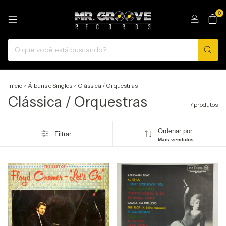
0
Início
>
Álbuns e Singles
>
Clássica / Orquestras
Clássica / Orquestras
7 produtos
Ordenar por:
Filtrar
Mais vendidos