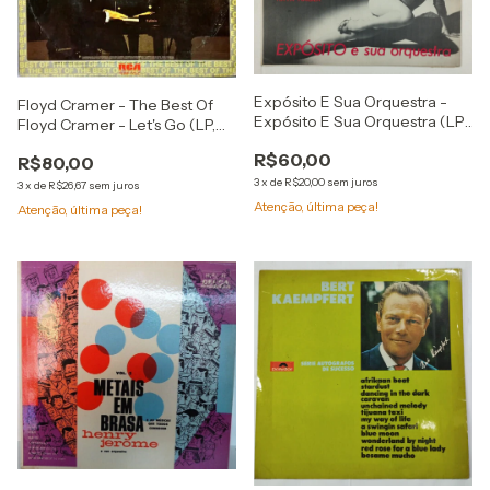
Expósito E Sua Orquestra -
Floyd Cramer - The Best Of
Expósito E Sua Orquestra (LP,
Floyd Cramer - Let's Go (LP,
Album, New)
Comp)
R$60,00
R$80,00
3
x
de
R$20,00
sem juros
3
x
de
R$26,67
sem juros
Atenção, última peça!
Atenção, última peça!