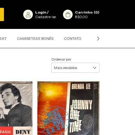
Login
/
Carrinho
(
0
)
Cadastre-se
R$0,00
S K7
CAMISETAS E BONÉS
CONTATO
CLASSIFICAÇÕES DOS D
Ordenar por