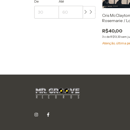
De
Até
Cris McClayton
Rosemarie / 
(Compacto)
R$40,00
3
x
de
R$13,33
sem j
Atenção, última p