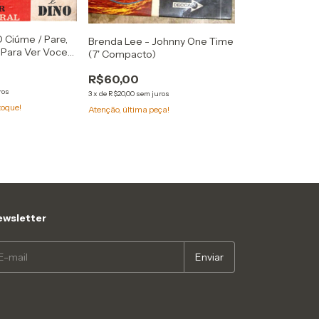
O Ciúme / Pare,
Brenda Lee - Johnny One Time
ó Para Ver Voce
(7' Compacto)
de Moral (7'
R$60,00
ros
3
x
de
R$20,00
sem juros
toque!
Atenção, última peça!
wsletter