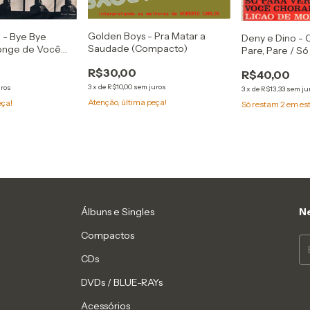
Golden Boys - Pra Matar a
 - Bye Bye
Deny e Dino - 
Saudade (Compacto)
Longe de Você
Pare, Pare / S
Chorar / Liçăo 
R$30,00
R$40,00
Compacto)
3
x
de
R$10,00
sem juros
uros
3
x
de
R$13,33
sem ju
Atenção, última peça!
eça!
Só restam
2
em es
Álbuns e Singles
Ne
Compactos
CDs
DVDs / BLUE-RAYs
Acessórios