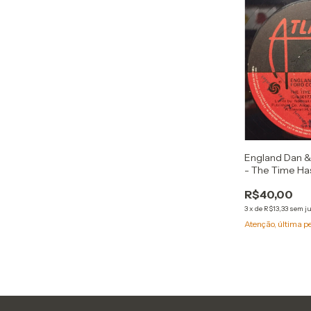
England Dan &
- The Time Has
To Belong (7'
R$40,00
3
x
de
R$13,33
sem j
Atenção, última p