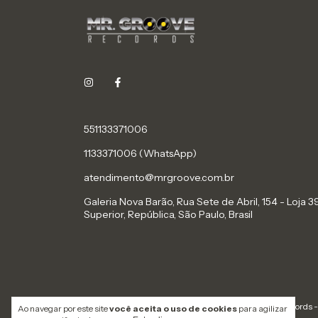
551133371006
1133371006 (WhatsApp)
atendimento@mrgroove.com.br
Galeria Nova Barão, Rua Sete de Abril, 154 - Loja 39
Superior, República, São Paulo, Brasil
Copyright Mr. Groove Records 
Ao navegar por este site
você aceita o uso de cookies
para agilizar