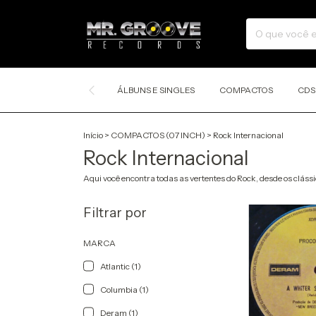
ÁLBUNS E SINGLES
COMPACTOS
CDS
Início
>
COMPACTOS (07 INCH)
>
Rock Internacional
Rock Internacional
Aqui você encontra todas as vertentes do Rock, desde os clássi
Filtrar por
MARCA
Atlantic (1)
Columbia (1)
Deram (1)