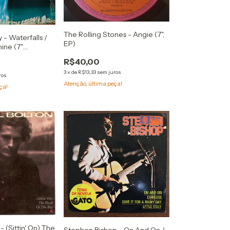
The Rolling Stones - Angie (7",
- Waterfalls /
EP)
ine (7"
R$40,00
3
x
de
R$13,33
sem juros
ros
Atenção, última peça!
ça!
- (Sittin' On) The
Stephen Bishop - On And On /