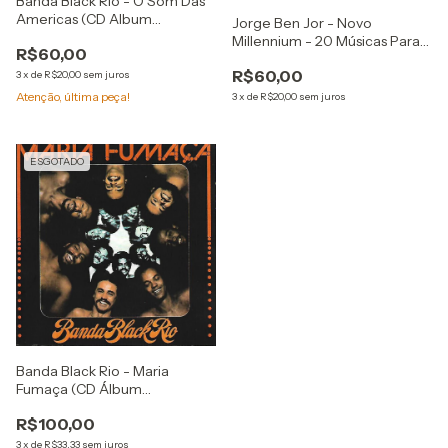
Banda Black Rio - O Som Das
Americas (CD Album
Jorge Ben Jor - Novo
Digipack)
Millennium - 20 Músicas Para
R$60,00
Uma Nova Era (CD, Comp, RP,
R$60,00
3
x
de
R$20,00
sem juros
AD)
Atenção, última peça!
3
x
de
R$20,00
sem juros
ESGOTADO
Banda Black Rio - Maria
Fumaça (CD Álbum
Remasterizado)
R$100,00
3
x
de
R$33,33
sem juros