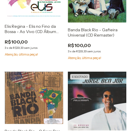
Elis Regina - Elis no Fino da
Banda Black Rio - Gafieira
Bossa - Ao Vivo (CD Álbum
Universal (CD Remaster)
Digipak)
R$100,00
R$100,00
3
x
de
R$33,33
sem juros
3
x
de
R$33,33
sem juros
Atenção, última peça!
Atenção, última peça!
ESGOTADO