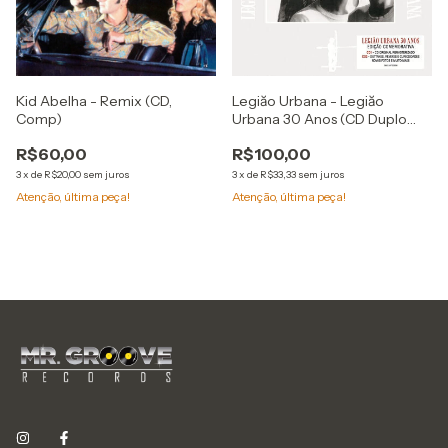
Kid Abelha - Remix (CD,
Legiăo Urbana - Legiăo
Comp)
Urbana 30 Anos (CD Duplo
Remastered Digipak)
R$60,00
R$100,00
3
x
de
R$20,00
sem juros
3
x
de
R$33,33
sem juros
Atenção, última peça!
Atenção, última peça!