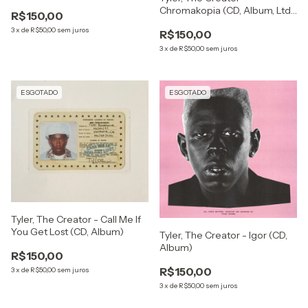
Cen)
Chromakopia (CD, Album, Ltd,
R$150,00
Dig)
3
x
de
R$50,00
sem juros
R$150,00
3
x
de
R$50,00
sem juros
ESGOTADO
ESGOTADO
Tyler, The Creator - Call Me If
You Get Lost (CD, Album)
Tyler, The Creator - Igor (CD,
Album)
R$150,00
R$150,00
3
x
de
R$50,00
sem juros
3
x
de
R$50,00
sem juros