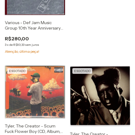
Various - Def Jam Music
Group 10th Year Anniversary
(4xCD, Comp)
R$280,00
3
x
de
R$93,33
sem juros
Atenção, última peça!
ESGOTADO
ESGOTADO
Tyler, The Creator - Scum
Fuck Flower Boy (CD, Album,
Tyler, The Creator -