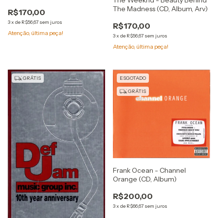
Holanda)
The Madness (CD, Album, Arv)
R$170,00
3
x
de
R$56,67
sem juros
R$170,00
Atenção, última peça!
3
x
de
R$56,67
sem juros
Atenção, última peça!
GRÁTIS
ESGOTADO
GRÁTIS
Frank Ocean - Channel
Orange (CD, Album)
R$200,00
3
x
de
R$66,67
sem juros