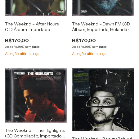
The Weeknd – After Hours
The Weeknd – Dawn FM (CD
(CD Álbum, Importado
Álbum, Importado, Holanda)
Holanda)
R$170,00
R$170,00
3
x
de
R$56,67
sem juros
3
x
de
R$56,67
sem juros
Atenção, última peça!
Atenção, última peça!
The Weeknd – The Highlights
(CD Compilação, Importado,
The Weeknd - Beauty Behind