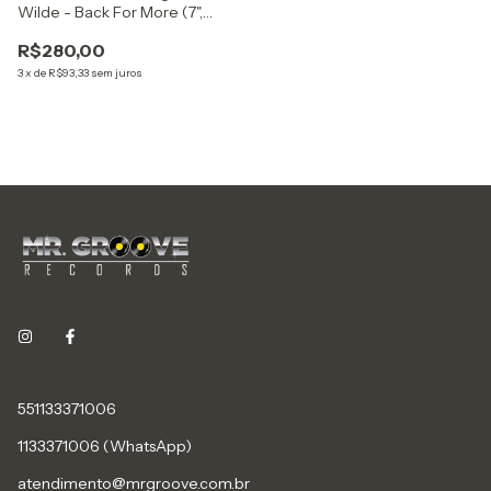
Wilde - Back For More (7",
Single)
R$280,00
3
x
de
R$93,33
sem juros
551133371006
1133371006 (WhatsApp)
atendimento@mrgroove.com.br