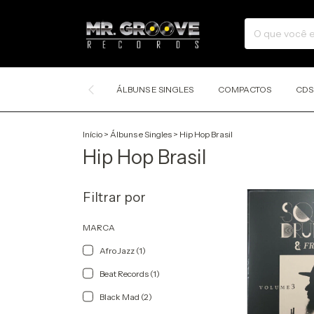
ÁLBUNS E SINGLES
COMPACTOS
CDS
Início
>
Álbuns e Singles
>
Hip Hop Brasil
Hip Hop Brasil
Filtrar por
MARCA
Afro Jazz (1)
Beat Records (1)
Black Mad (2)