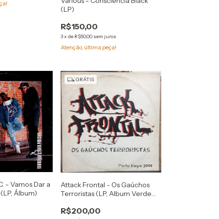
Various - Consciência Black
ça!
(LP)
R$150,00
3
x
de
R$50,00
sem juros
Atenção, última peça!
GRÁTIS
. - Vamos Dar a
Attack Frontal - Os Gaúchos
 (LP, Álbum)
Terroristas (LP, Album Verde
Transparente)
R$200,00