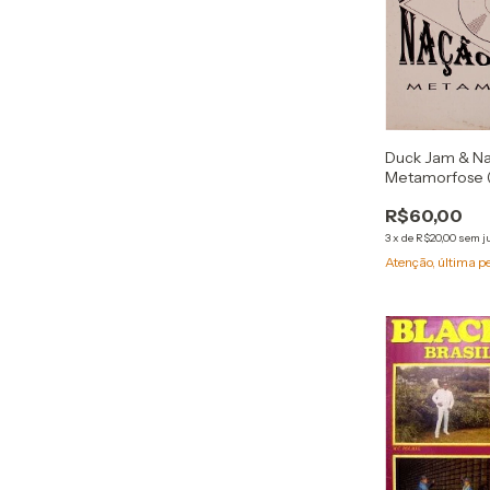
Duck Jam & N
Metamorfose (
R$60,00
3
x
de
R$20,00
sem j
Atenção, última p