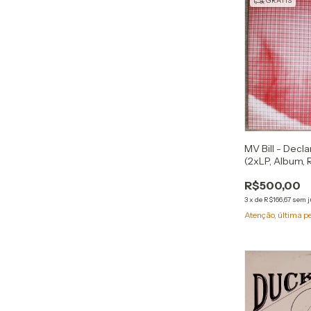
GRÁTIS
MV Bill - Decl
(2xLP, Album, 
R$500,00
3
x
de
R$166,67
sem j
Atenção, última p