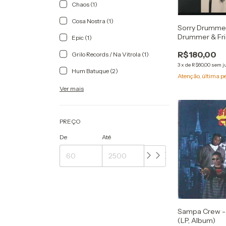
Chaos (1)
Cosa Nostra (1)
Sorry Drummer
Drummer & Fr
Epic (1)
(Álbum) (Vinil 
R$180,00
Grilo Records / Na Vitrola (1)
3
x
de
R$60,00
sem j
Hum Batuque (2)
Atenção, última p
Ver mais
PREÇO
De
Até
Sampa Crew -
(LP, Album)