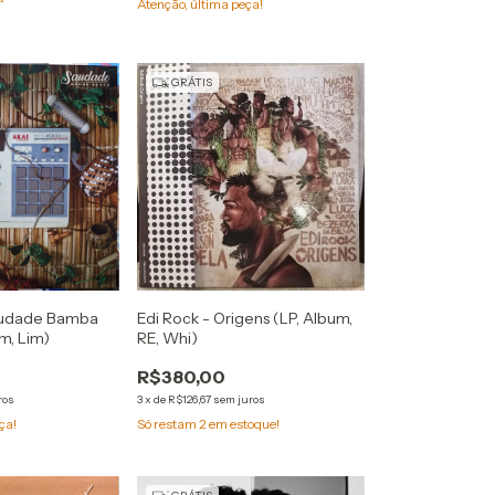
Atenção, última peça!
GRÁTIS
audade Bamba
Edi Rock - Origens (LP, Album,
m, Lim)
RE, Whi)
R$380,00
ros
3
x
de
R$126,67
sem juros
ça!
Só restam
2
em estoque!