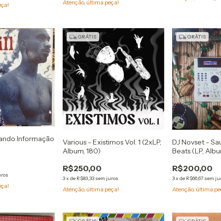
Atenção, última peça!
eça!
GRÁTIS
GRÁTIS
icando Informação
Various - Existimos Vol. 1 (2xLP,
DJ Novset - S
Album, 180)
Beats (LP, Albu
R$250,00
R$200,00
uros
3
x
de
R$83,33
sem juros
3
x
de
R$66,67
sem ju
eça!
Atenção, última peça!
Atenção, última pe