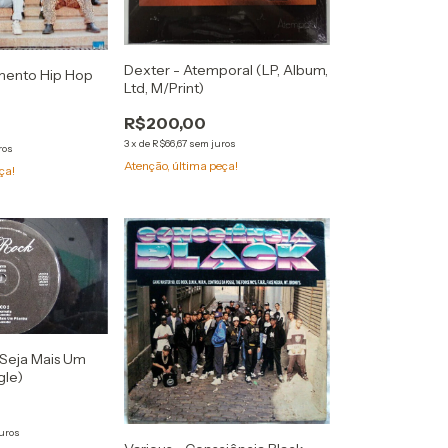
Dexter - Atemporal (LP, Album,
imento Hip Hop
Ltd, M/Print)
R$200,00
3
x
de
R$66,67
sem juros
ros
Atenção, última peça!
ça!
 Seja Mais Um
gle)
uros