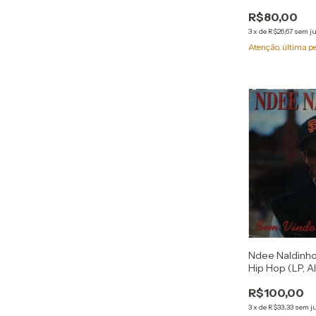
R$80,00
3
x
de
R$26,67
sem j
Atenção, última p
Ndee Naldinh
Hip Hop (LP, 
R$100,00
3
x
de
R$33,33
sem j