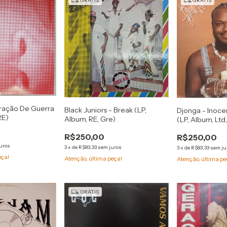
GRÁTIS
GRÁTIS
aração De Guerra
Black Juniors - Break (LP,
Djonga - Inoc
RE)
Album, RE, Gre)
(LP, Album, Ltd,
R$250,00
R$250,00
uros
3
x
de
R$83,33
sem juros
3
x
de
R$83,33
sem ju
eça!
Atenção, última peça!
Atenção, última pe
GRÁTIS