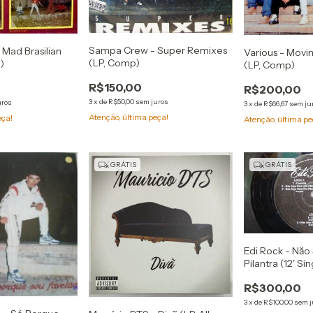
Sampa Crew - Super Remixes
 Mad Brasilian
Various - Mov
(LP, Comp)
)
(LP, Comp)
R$150,00
R$200,00
3
x
de
R$50,00
sem juros
uros
3
x
de
R$66,67
sem ju
Atenção, última peça!
eça!
Atenção, última pe
GRÁTIS
GRÁTIS
Edi Rock - Năo
Pilantra (12' Sin
R$300,00
3
x
de
R$100,00
sem j