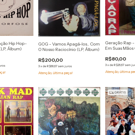
Geração Rap - 
açăo Hip Hop-
GOG - Vamos Apagá-los... Com
Em Suas Mãos 
LP, Álbum)
O Nosso Raciocínio (LP, Álbum)
R$80,00
R$200,00
3
x
de
R$26,67
sem ju
uros
3
x
de
R$66,67
sem juros
Atenção, última pe
eça!
Atenção, última peça!
GRÁTIS