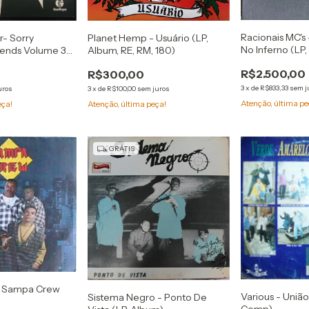
Racionais MC's
Planet Hemp - Usuário (LP,
- Sorry
No Inferno (LP,
Album, RE, RM, 180)
iends Volume 3
LP, Album, RE, B
Clear)
R$2.500,00
R$300,00
3
x
de
R$833,33
sem j
3
x
de
R$100,00
sem juros
uros
Atenção, última pe
Atenção, última peça!
eça!
GRÁTIS
 Sampa Crew
Various - União
Sistema Negro - Ponto De
Comp)