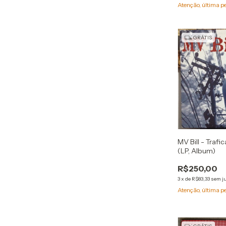
Atenção, última p
GRÁTIS
MV Bill - Traf
(LP, Album)
R$250,00
3
x
de
R$83,33
sem j
Atenção, última p