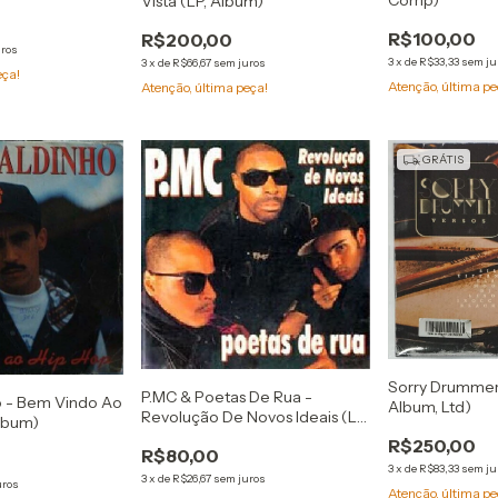
Vista (LP, Album)
R$100,00
R$200,00
uros
3
x
de
R$33,33
sem ju
3
x
de
R$66,67
sem juros
eça!
Atenção, última pe
Atenção, última peça!
GRÁTIS
Sorry Drummer 
P.MC & Poetas De Rua -
o - Bem Vindo Ao
Album, Ltd)
Revolução De Novos Ideais (LP,
Album)
Album)
R$250,00
R$80,00
3
x
de
R$83,33
sem ju
3
x
de
R$26,67
sem juros
uros
Atenção, última pe