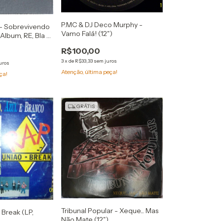
P.MC & DJ Deco Murphy -
 - Sobrevivendo
Vamo Falá! (12")
 Album, RE, Bla +
la + Box, Dlx)
R$100,00
3
x
de
R$33,33
sem juros
uros
Atenção, última peça!
ça!
GRÁTIS
Tribunal Popular - Xeque... Mas
 Break (LP,
Não Mate (12")