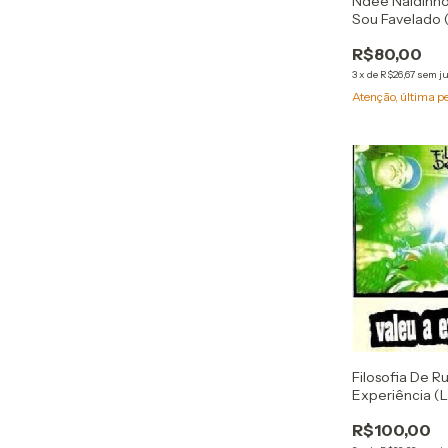
Ndee Naldinho
Sou Favelado 
R$80,00
3
x
de
R$26,67
sem j
Atenção, última p
Filosofia De R
Experiência (L
R$100,00