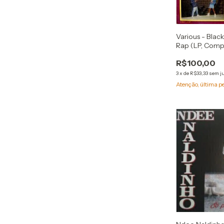
Various - Black
Rap (LP, Comp
R$100,00
3
x
de
R$33,33
sem j
Atenção, última p