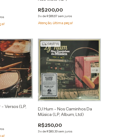
R$200,00
3
x
de
R$66,67
sem juros
ros
Atenção, última peça!
ça!
GRÁTIS
- Versos (LP,
DJ Hum - Nos Caminhos Da
Música (LP, Album, Ltd)
R$250,00
ros
3
x
de
R$83,33
sem juros
ça!