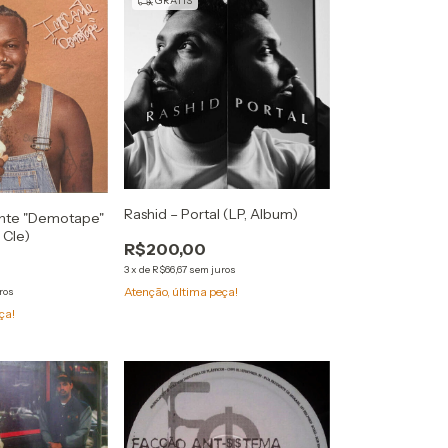
GRÁTIS
Rashid ‎– Portal (LP, Album)
ente "Demotape"
 Cle)
R$200,00
3
x
de
R$66,67
sem juros
Atenção, última peça!
ros
ça!