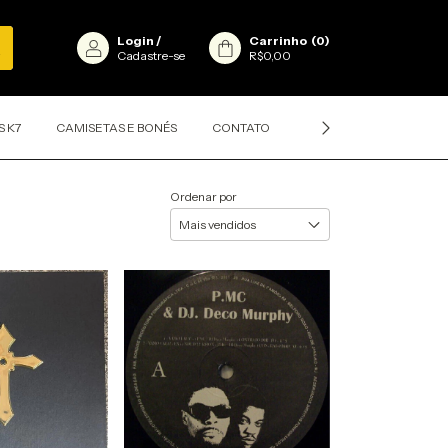
Login
/
Carrinho
(
0
)
Cadastre-se
R$0,00
S K7
CAMISETAS E BONÉS
CONTATO
CLASSIFICAÇÕES DOS D
Ordenar por