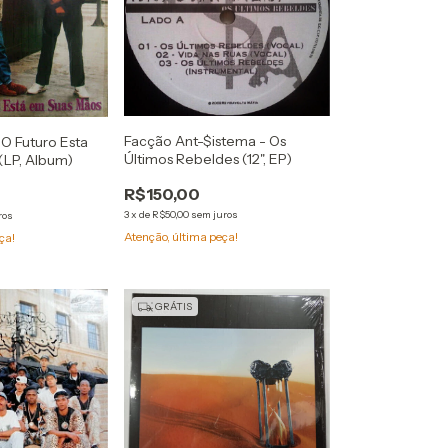
Facção Ant-$istema - Os
O Futuro Esta
Últimos Rebeldes (12", EP)
(LP, Album)
R$150,00
3
x
de
R$50,00
sem juros
ros
Atenção, última peça!
ça!
GRÁTIS