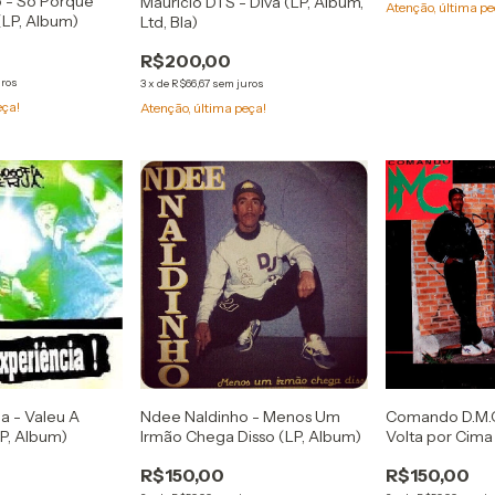
 - Só Porque
Maurício DTS - Divã (LP, Album,
Atenção, última pe
(LP, Album)
Ltd, Bla)
R$200,00
uros
3
x
de
R$66,67
sem juros
eça!
Atenção, última peça!
ua - Valeu A
Ndee Naldinho - Menos Um
Comando D.M.C
P, Album)
Irmão Chega Disso (LP, Album)
Volta por Cima
R$150,00
R$150,00