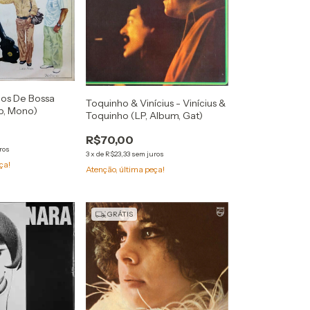
nos De Bossa
Toquinho & Vinícius - Vinícius &
p, Mono)
Toquinho (LP, Album, Gat)
R$70,00
ros
3
x
de
R$23,33
sem juros
ça!
Atenção, última peça!
GRÁTIS