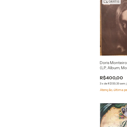
GRÁTIS
Doris Monteiro
(LP, Album, Mo
R$400,00
3
x
de
R$133,33
sem 
Atenção, última p