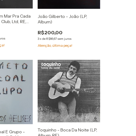
Um Mar Pra Cada
João Gilberto - João (LP,
Club, Ltd, RE,
Album)
R$200,00
uros
3
x
de
R$66,67
sem juros
ça!
Atenção, última peça!
Toquinho - Boca Da Noite (LP,
al E Grupo -
Album, RE)