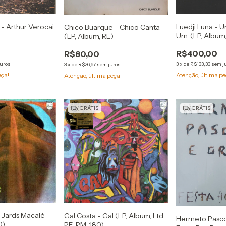
 - Arthur Verocai
Luedji Luna - 
Chico Buarque - Chico Canta
Um, (LP, Album, 
(LP, Album, RE)
Blu)
R$400,00
R$80,00
juros
3
x
de
R$133,33
sem j
3
x
de
R$26,67
sem juros
eça!
Atenção, última pe
Atenção, última peça!
GRÁTIS
GRÁTIS
- Jards Macalé
Gal Costa - Gal (LP, Album, Ltd,
Hermeto Pasco
0)
RE, RM, 180)