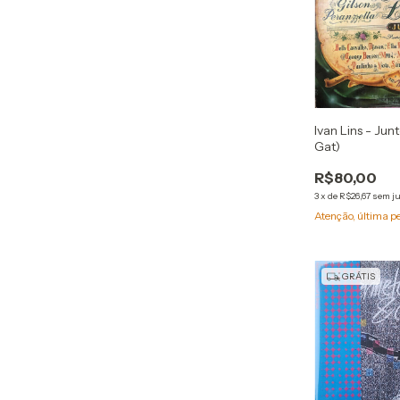
Ivan Lins - Jun
Gat)
R$80,00
3
x
de
R$26,67
sem j
Atenção, última p
GRÁTIS