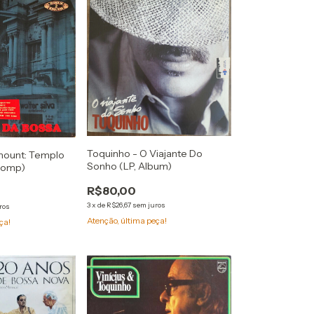
Toquinho - O Viajante Do
amount: Templo
Sonho (LP, Album)
 Comp)
R$80,00
3
x
de
R$26,67
sem juros
ros
Atenção, última peça!
ça!