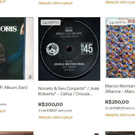
eça!
Atenção, última pe
Atenção, última peça!
GRÁTIS
GRÁTIS
Marcio Montar
LP, Album, San)
Nonato & Seu Conjunto* / José
Alliance - Mar
Roberto* - Cafua / Crioula
Stone Alliance
Multicolorida (7" Compacto)
R$250,00
R$200,00
juros
3
x
de
R$83,33
sem ju
eça!
3
x
de
R$66,67
sem juros
Atenção, última pe
Atenção, última peça!