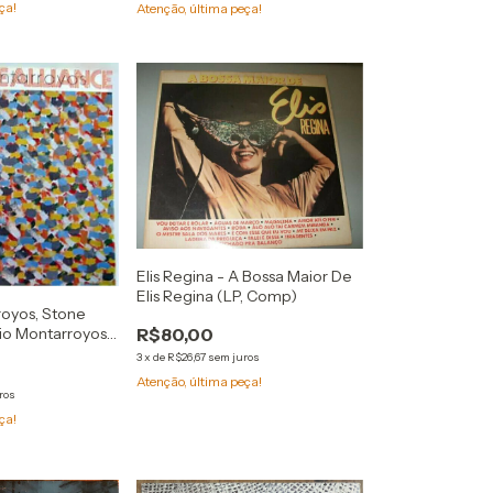
ça!
Atenção, última peça!
Elis Regina - A Bossa Maior De
Elis Regina (LP, Comp)
royos, Stone
R$80,00
cio Montarroyos /
 (LP, Album)
3
x
de
R$26,67
sem juros
Atenção, última peça!
ros
ça!