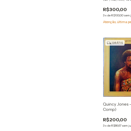
R$300,00
3
x
de
R$100,00
sem 
Atenção, última p
GRÁTIS
Quincy Jones 
Comp)
R$200,00
3
x
de
R$66,67
sem j