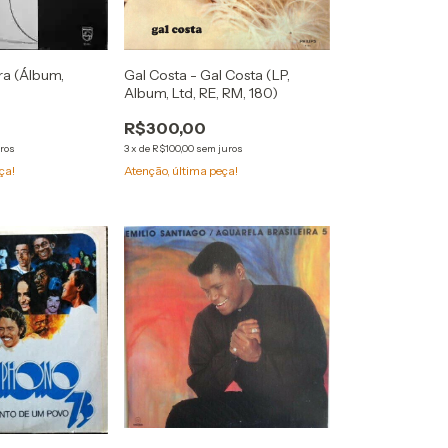
ra (Álbum,
Gal Costa - Gal Costa (LP,
Album, Ltd, RE, RM, 180)
R$300,00
ros
3
x
de
R$100,00
sem juros
ça!
Atenção, última peça!