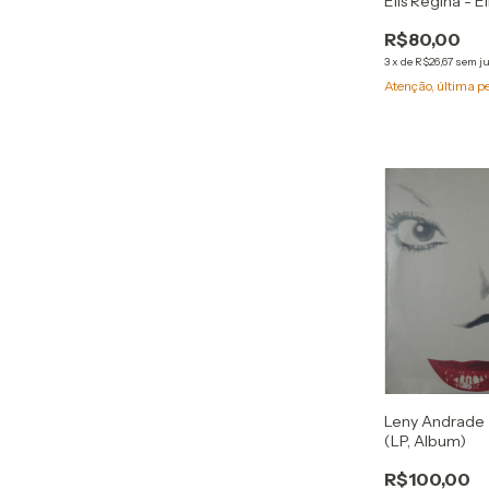
Elis Regina - E
R$80,00
3
x
de
R$26,67
sem j
Atenção, última p
Leny Andrade 
(LP, Album)
R$100,00