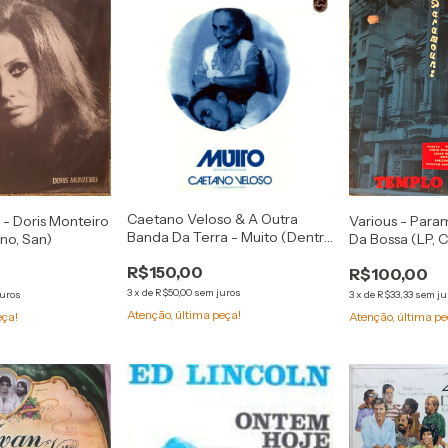
Caetano Veloso & A Outra
 - Doris Monteiro
Various - Par
Banda Da Terra - Muito (Dentro
no, San)
Da Bossa (LP,
Da Estrela Azulada) (LP, Album)
R$150,00
R$100,00
3
x
de
R$50,00
sem juros
juros
3
x
de
R$33,33
sem ju
Atenção, última peça!
eça!
Atenção, última pe