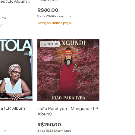
es (LP, Album,
R$80,00
3
x
de
R$26,67
sem juros
uros
Atenção, última peça!
ça!
GRÁTIS
la (LP, Album,
João Parahyba - Mangundi (LP,
Album)
R$250,00
uros
3
x
de
R$83,33
sem juros