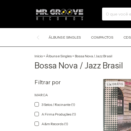
ÁLBUNS E SINGLES
COMPACTOS
CDS
Início
>
Álbuns e Singles
>
Bossa Nova / Jazz Brasil
Bossa Nova / Jazz Brasil
Filtrar por
GRÁTIS
MARCA
3 Selos / Rocinante (1)
A Firma Produçôes (1)
A&m Records (1)