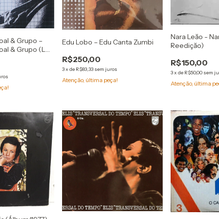
Nara Leăo - Na
al & Grupo ‎–
Edu Lobo ‎– Edu Canta Zumbi
Reediçăo)
al & Grupo (LP
0g)
R$250,00
R$150,00
3
x
de
R$83,33
sem juros
3
x
de
R$50,00
sem ju
uros
Atenção, última peça!
Atenção, última pe
eça!