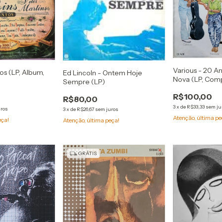
Various - 20 A
tos (LP, Album,
Ed Lincoln - Ontem Hoje
Nova (LP, Com
Sempre (LP)
R$100,00
R$80,00
3
x
de
R$33,33
sem ju
uros
3
x
de
R$26,67
sem juros
Atenção, última pe
eça!
Atenção, última peça!
GRÁTIS