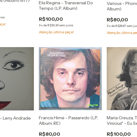
lis (Álbum/1977)
Elis Regina - Transversal Do
Various - Phono
Tempo (LP, Album)
Album)
uros
R$100,00
R$80,00
eça!
3
x
de
R$33,33
sem juros
3
x
de
R$26,67
sem ju
Atenção, última peça!
Atenção, última pe
Francis Hime - Passaredo (LP,
Maria Creuza, 
- Leny Andrade
Album, RE)
Vinicius* - Eu 
Amar... (LP, Al
R$80,00
R$100,00