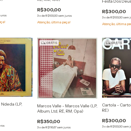
Festa Dos Deus
RP)
R$300,00
R$300,00
juros
3
x
de
R$100,00
sem juros
3
x
de
R$100,00
sem j
eça!
Atenção, última peça!
Atenção, última pe
GRÁTIS
GRÁTIS
- Ndeda (LP,
Cartola - Carto
Marcos Valle - Marcos Valle (LP,
RE)
Album, Ltd, RE, RM, Opa)
R$300,00
R$350,00
uros
3
x
de
R$100,00
sem j
3
x
de
R$116,67
sem juros