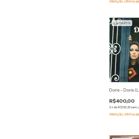
Atenção, última p
GRÁTIS
Doris - Doris (
R$400,00
3
x
de
R$133,33
sem 
Atenção, última p