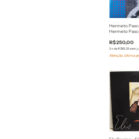
Hermeto Pasco
Hermeto Pasco
Re-Edição 18
R$250,00
3
x
de
R$83,33
sem j
Atenção, última p