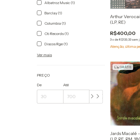
Albatroz Music (1)
Barclay (1)
Arthur Verocai
(LP, RE)
Columbia (1)
R$400,00
Cti Records (1)
3
x
de
R$133,33
sem 
Discos Rge (1)
Atenção, última p
Ver mais
GRÁTIS
PREÇO
De
Até
Jards Macalé 
(LP, RE, RM, 18