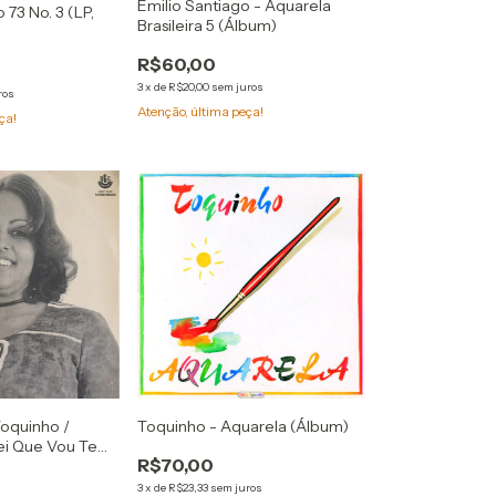
Emilio Santiago - Aquarela
 73 No. 3 (LP,
Brasileira 5 (Álbum)
R$60,00
3
x
de
R$20,00
sem juros
ros
Atenção, última peça!
ça!
Toquinho /
Toquinho - Aquarela (Álbum)
Sei Que Vou Te
R$70,00
bum)
3
x
de
R$23,33
sem juros