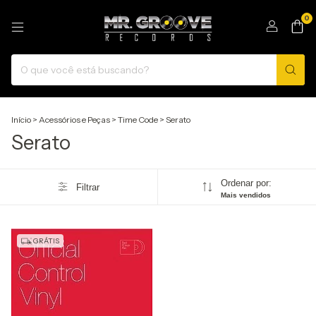
0
Início
>
Acessórios e Peças
>
Time Code
>
Serato
Serato
Ordenar por:
Filtrar
Mais vendidos
GRÁTIS