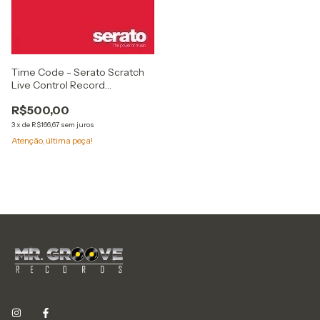
Time Code - Serato Scratch
Live Control Record
(Vermelho, Duplo)
R$500,00
3
x
de
R$166,67
sem juros
Atenção, última peça!