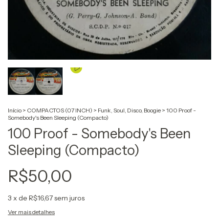
Início
>
COMPACTOS (07 INCH)
>
Funk, Soul, Disco, Boogie
>
100 Proof -
Somebody's Been Sleeping (Compacto)
100 Proof - Somebody's Been
Sleeping (Compacto)
R$50,00
3
x de
R$16,67
sem juros
Ver mais detalhes