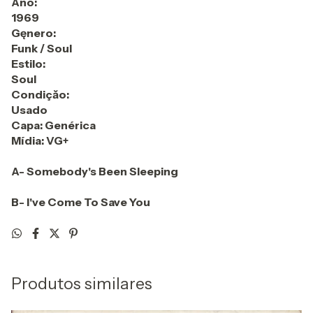
Ano:
1969
Gęnero:
Funk / Soul
Estilo:
Soul
Condiçăo:
Usado
Capa: Genérica
Mídia: VG+
A- Somebody's Been Sleeping
B- I've Come To Save You
Produtos similares