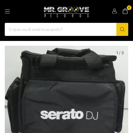
0
1
/
3