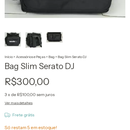
Início
>
Acessórios e Peças
>
Bag
>
Bag Slim Serato DJ
Bag Slim Serato DJ
R$300,00
3
x de
R$100,00
sem juros
Ver mais detalhes
Frete grátis
Só restam
5
em estoque!