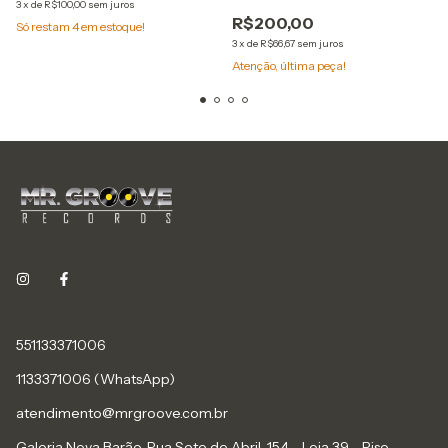
3
x
de
R$100,00
sem juros
R$200,00
Só restam
4
em estoque!
3
x
de
R$66,67
sem juros
Atenção, última peça!
551133371006
1133371006 (WhatsApp)
atendimento@mrgroove.com.br
Galeria Nova Barão, Rua Sete de Abril, 154 - Loja 39 - Piso