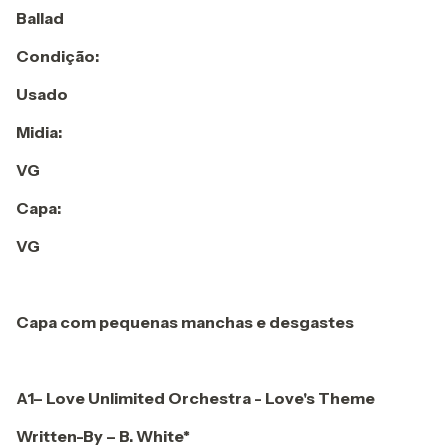
Ballad
Condição:
Usado
Midia:
VG
Capa:
VG
Capa com pequenas manchas e desgastes
A1– Love Unlimited Orchestra - Love's Theme
Written-By – B. White*