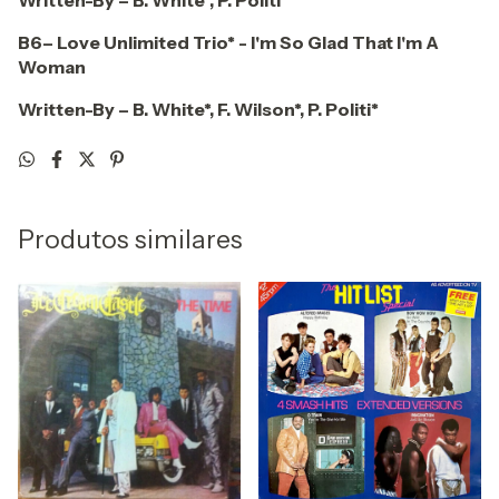
Written-By – B. White*, P. Politi*
B6– Love Unlimited Trio* - I'm So Glad That I'm A
Woman
Written-By – B. White*, F. Wilson*, P. Politi*
Produtos similares