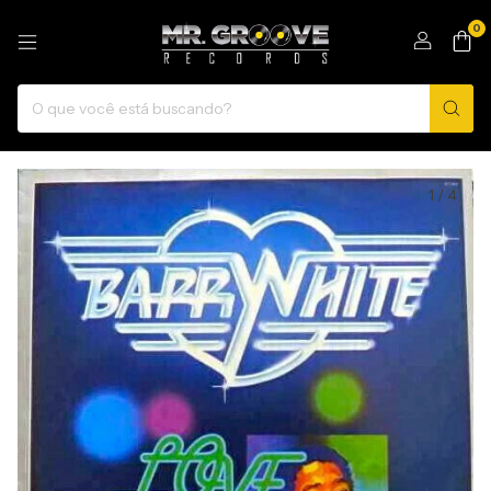
0
1
/
4