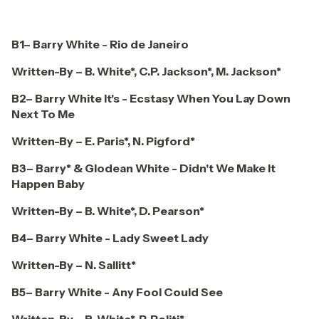
B1– Barry White - Rio de Janeiro
Written-By – B. White*, C.P. Jackson*, M. Jackson*
B2– Barry White
It's - Ecstasy When You Lay Down
Next To Me
Written-By – E. Paris*, N. Pigford*
B3– Barry* & Glodean White - Didn't We Make It
Happen Baby
Written-By – B. White*, D. Pearson*
B4– Barry White - Lady Sweet Lady
Written-By – N. Sallitt*
B5– Barry White - Any Fool Could See