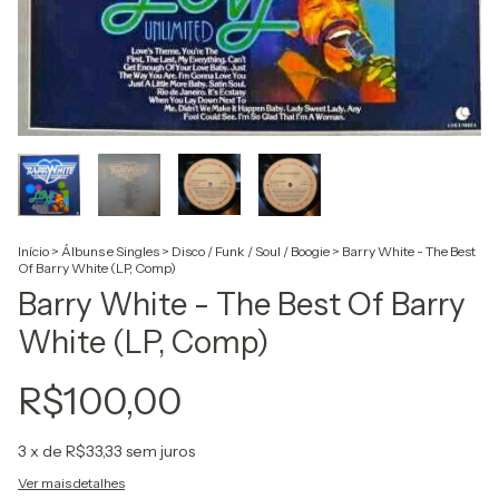
Início
>
Álbuns e Singles
>
Disco / Funk / Soul / Boogie
>
Barry White - The Best
Of Barry White (LP, Comp)
Barry White - The Best Of Barry
White (LP, Comp)
R$100,00
3
x de
R$33,33
sem juros
Ver mais detalhes