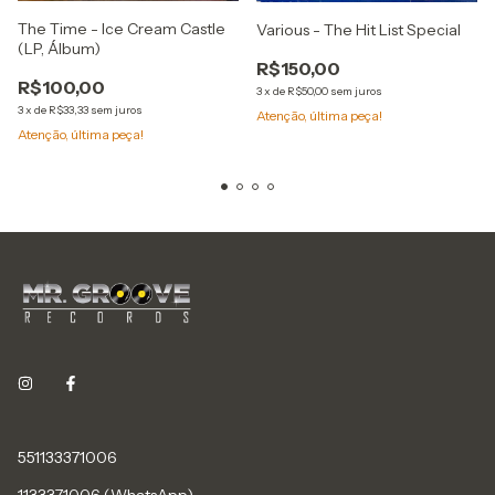
The Time - Ice Cream Castle
Various - The Hit List Special
(LP, Álbum)
R$150,00
R$100,00
3
x
de
R$50,00
sem juros
3
x
de
R$33,33
sem juros
Atenção, última peça!
Atenção, última peça!
551133371006
1133371006 (WhatsApp)