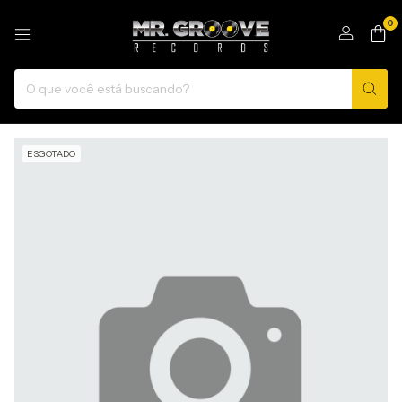
0
ESGOTADO