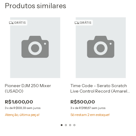
Produtos similares
GRÁTIS
GRÁTIS
Pioneer DJM 250 Mixer
Time Code - Serato Scratch
(USADO)
Live Control Record (Amarelo,
Duplo)
R$1.600,00
R$500,00
3
x
de
R$533,33
sem juros
3
x
de
R$166,67
sem juros
Atenção, última peça!
Só restam
2
em estoque!