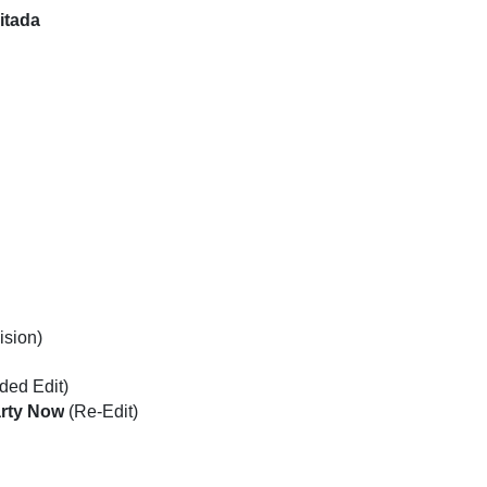
itada
ision)
ded Edit)
arty Now
(Re-Edit)