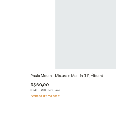
Paulo Moura - Mistura e Manda (LP, Álbum)
R$60,00
3
x
de
R$20,00
sem juros
Atenção, última peça!