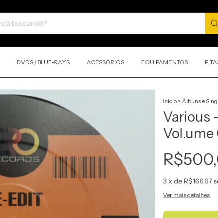
DVDS / BLUE-RAYS
ACESSÓRIOS
EQUIPAMENTOS
FITA
Início
>
Álbuns e Sing
Various –
Vol.ume
R$500
3
x de
R$166,67
s
Ver mais detalhes