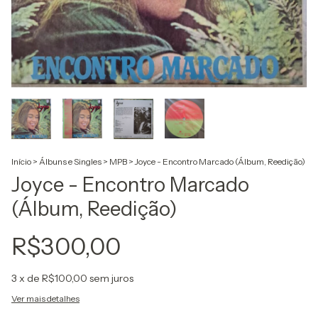
Início
>
Álbuns e Singles
>
MPB
>
Joyce - Encontro Marcado (Álbum, Reedição)
Joyce - Encontro Marcado
(Álbum, Reedição)
R$300,00
3
x de
R$100,00
sem juros
Ver mais detalhes