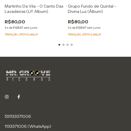
Martinho Da Vila - O Canto Das
Grupo Fundo de Quintal -
Lavadeiras (LP, Album)
Divina Luz (Álbum)
R$80,00
R$80,00
3
x
de
R$26,67
sem juros
3
x
de
R$26,67
sem juros
Atenção, última peça!
Atenção, última peça!
551133371006
1133371006 (WhatsApp)