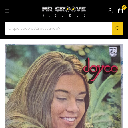
0
1
/
4