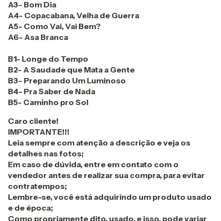
A3- Bom Dia
A4- Copacabana, Velha de Guerra
A5- Como Vai, Vai Bem?
A6- Asa Branca
B1- Longe do Tempo
B2- A Saudade que Mata a Gente
B3- Preparando Um Luminoso
B4- Pra Saber de Nada
B5- Caminho pro Sol
Caro cliente!
IMPORTANTE!!!
Leia sempre com atenção a descrição e veja os
detalhes nas fotos;
Em caso de dúvida, entre em contato com o
vendedor antes de realizar sua compra, para evitar
contratempos;
Lembre-se, você está adquirindo um produto usado
e de época;
Como propriamente dito, usado, e isso, pode variar