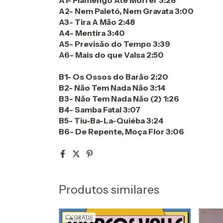
A1- Flamengo Até Morrer 3:28
A2- Nem Paletó, Nem Gravata 3:00
A3- Tira A Măo 2:48
A4- Mentira 3:40
A5- Previsăo do Tempo 3:39
A6- Mais do que Valsa 2:50
B1- Os Ossos do Barăo 2:20
B2- Năo Tem Nada Năo 3:14
B3- Năo Tem Nada Năo (2) 1:26
B4- Samba Fatal 3:07
B5- Tiu-Ba-La-Quiéba 3:24
B6- De Repente, Moça Flor 3:06
Produtos similares
GRÁTIS