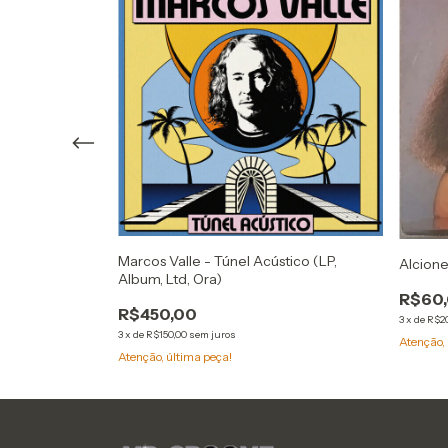
m)
Marcos Valle - Túnel Acústico (LP,
Alcione
Album, Ltd, Ora)
R$60
R$450,00
3
x
de
R$2
3
x
de
R$150,00
sem juros
Atenção, 
Atenção, última peça!