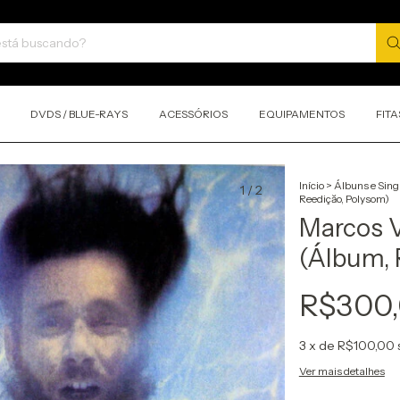
DVDS / BLUE-RAYS
ACESSÓRIOS
EQUIPAMENTOS
FITA
Início
>
Álbuns e Sing
1
/
2
Reediçăo, Polysom)
Marcos V
(Álbum, 
R$300
3
x de
R$100,00
Ver mais detalhes