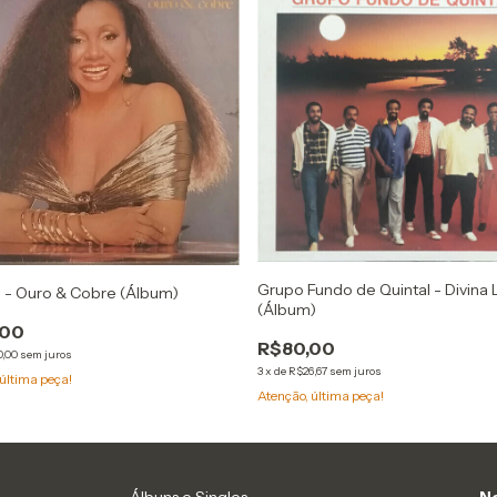
Grupo Fundo de Quintal - Divina 
 - Ouro & Cobre (Álbum)
(Álbum)
,00
R$80,00
0,00
sem juros
3
x
de
R$26,67
sem juros
última peça!
Atenção, última peça!
Álbuns e Singles
Ne