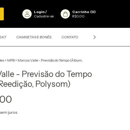
Login
/
Carrinho
(
0
)
Cadastre-se
R$0,00
S K7
CAMISETAS E BONÉS
CONTATO
CLASSIFICAÇÕES DOS D
les
>
MPB
>
Marcos Valle - Previsăo do Tempo (Álbum,
alle - Previsăo do Tempo
Reediçăo, Polysom)
,00
sem juros