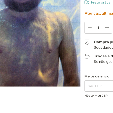
Frete grátis
Atenção, última
Compra p
Seus dados
Trocas e 
Se não gost
Entregas para o CEP
Meios de envio
Não sei meu CEP