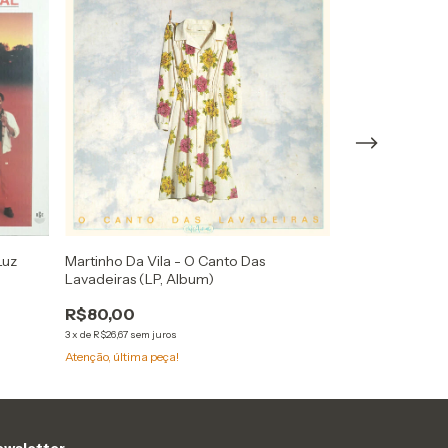
Luz
Martinho Da Vila - O Canto Das
Erasmo Carlos -
Lavadeiras (LP, Album)
(LP, Album, Gat
R$80,00
R$80,00
3
x
de
R$26,67
sem juros
3
x
de
R$26,67
sem jur
Atenção, última peça!
Atenção, última pe
wsletter