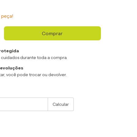
 peça!
rotegida
 cuidados durante toda a compra.
devoluções
ar, você pode trocar ou devolver.
:
Alterar CEP
Calcular