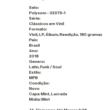
Selo:
Polysom - 33379-1
Série:
Clássicos em Vinil
Formato:
Vinil, LP, Álbum, Reediçăo, 180 gramas
País:
Brasil
Ano:
2018
Genero:
Latin, Funk / Soul
Estilo:
MPB
Condiçăo:
Novo
Capa: Mint, Lacrada
Mídia: Mint