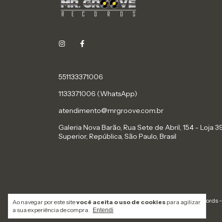
551133371006
1133371006 (WhatsApp)
atendimento@mrgroove.com.br
Galeria Nova Barão, Rua Sete de Abril, 154 - Loja 39
Superior, República, São Paulo, Brasil
Copyright Mr. Groove Records 
Ao navegar por este site
você aceita o uso de cookies
para agilizar
a sua experiência de compra.
Entendi