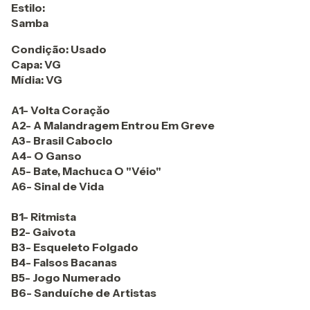
Estilo:
Samba
Condição: Usado
Capa: VG
Mídia: VG
A1- Volta Coraçăo
A2- A Malandragem Entrou Em Greve
A3- Brasil Caboclo
A4- O Ganso
A5- Bate, Machuca O "Véio"
A6- Sinal de Vida
B1- Ritmista
B2- Gaivota
B3- Esqueleto Folgado
B4- Falsos Bacanas
B5- Jogo Numerado
B6- Sanduíche de Artistas