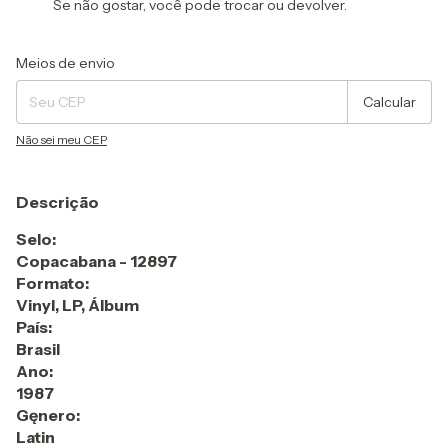
Se não gostar, você pode trocar ou devolver.
Entregas para o CEP:
Alterar CEP
Meios de envio
Calcular
Não sei meu CEP
Descrição
Selo:
Copacabana - 12897
Formato:
Vinyl, LP, Álbum
País:
Brasil
Ano:
1987
Gęnero:
Latin