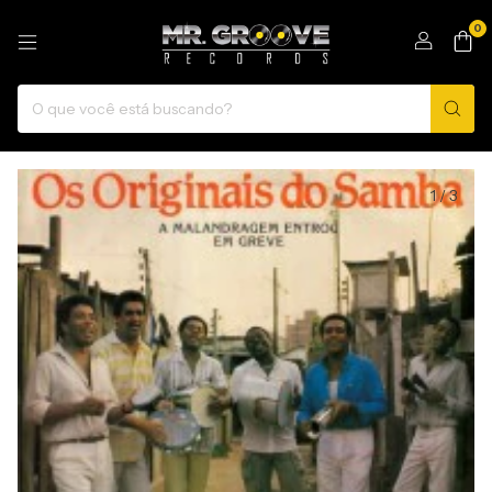
0
1
/
3