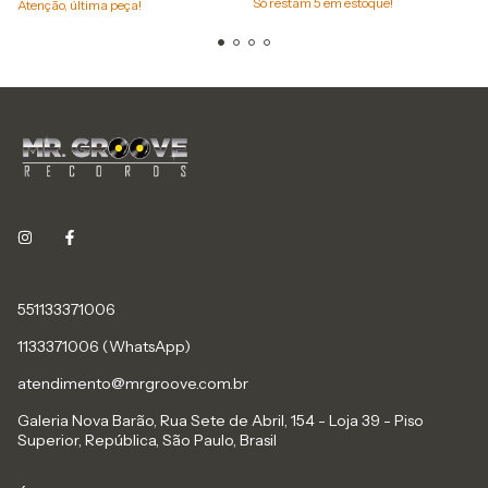
Só restam
5
em estoque!
Atenção, última peça!
551133371006
1133371006 (WhatsApp)
atendimento@mrgroove.com.br
Galeria Nova Barão, Rua Sete de Abril, 154 - Loja 39 - Piso
Superior, República, São Paulo, Brasil