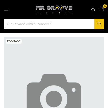
0
ESGOTADO