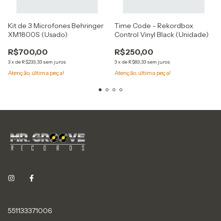
Kit de 3 Microfones Behringer
Time Code - Rekordbox
XM1800S (Usado)
Control Vinyl Black (Unidade)
R$700,00
R$250,00
3
x
de
R$233,33
sem juros
3
x
de
R$83,33
sem juros
Atenção, última peça!
Atenção, última peça!
551133371006