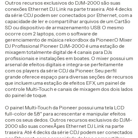
Outros recursos exclusivos do DJM-2000 săo suas
conexőes Ethernet DJ Link na parte traseira. Até 4 decks
da série CDJ podem ser conectados por Ethernet, com a
capacidade de ler e compartilhar arquivos de um Cartăo
SD ou dispositivo de armazenamento USB. O mesmo
ocorre com 2 laptops, com o software de
gerenciamento de música rekordbox da Pioneer.O Mixer
DJ Profissional Pioneer DJM-2000 é uma estaçăo de
mixagem totalmente digital de 4 canais para DJs
profissionais e instalaçőes em boates. O mixer possui um
arsenal de efeitos digitais e integra-se perfeitamente
com os players da série CDJ da Pioneer. Seu perfil
grande oferece espaço para diversas seçőes de recursos
que incluem uma estaçăo de efeitos EFX, um painel de
controle Multi-Touch e canais de mixagem dos dois lados
do painel de toque.
O painel Multi-Touch da Pioneer possui uma tela LCD
full-color de 5,8" para acrescentar e manipular efeitos
com os seus dedos. Outros recursos exclusivos do DJM-
2000 săo suas conexĂµes Ethernet DJ Link na parte
traseira. Até 4 decks da série CDJ podem ser conectados