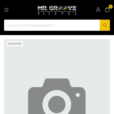
0
ESGOTADO