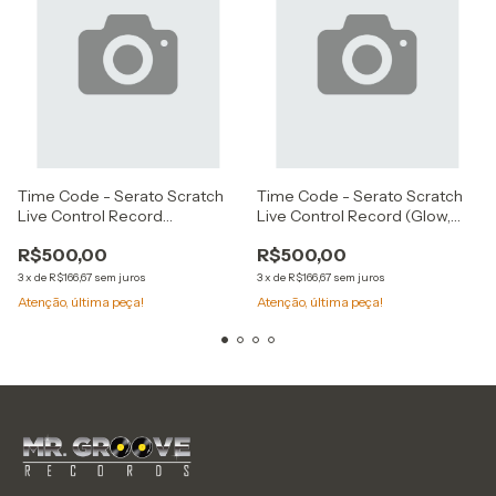
Time Code - Serato Scratch
Time Code - Serato Scratch
Live Control Record
Live Control Record (Glow,
(Vermelho, Duplo)
Duplo)
R$500,00
R$500,00
3
x
de
R$166,67
sem juros
3
x
de
R$166,67
sem juros
Atenção, última peça!
Atenção, última peça!