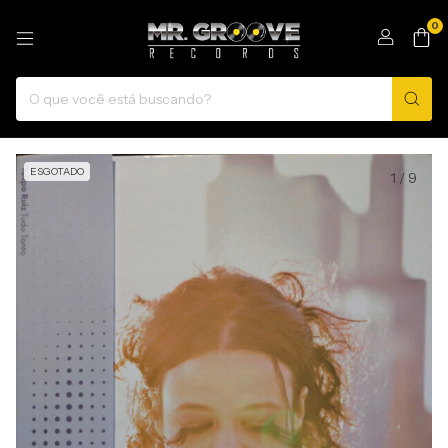
0
ESGOTADO
1
/
9