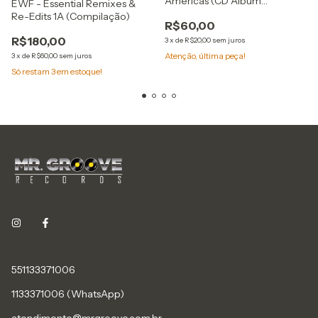
Americas (CD Album
EWF - Essential Remixes &
Digipack)
Re-Edits 1A (Compilação)
R$60,00
R$180,00
3
x
de
R$20,00
sem juros
Atenção, última peça!
3
x
de
R$60,00
sem juros
Só restam
3
em estoque!
551133371006
1133371006 (WhatsApp)