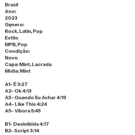
Brasil
Ano:
2023
Gęnero:
Rock, Latin, Pop
Estilo
MPB, Pop
Condiçăo:
Novo
Capa: Mint, Lacrada
Mídia: Mint
A1- É 3:27
A2- Ok 4:13
A3- Quando Eu Achar 4:19
A4- Like This 4:24
A5- Víbora 5:45
B1- Desinibida 4:17
B2- Script 3:14