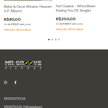
Hot Cuisine - Who's Been
Bebe & Cece Winans- Heaven
Kissing You (12' Single)
(LP, Álbum)
R$200,00
R$80,00
3
x
de
R$66,67
sem juros
3
x
de
R$26,67
sem juros
Atenção, última peça!
Atenção, última peça!
551133371006
1133371006 (WhatsApp)