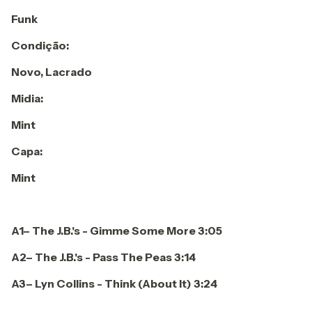
Funk
Condição:
Novo, Lacrado
Midia:
Mint
Capa:
Mint
A1– The J.B.'s - Gimme Some More 3:05
A2– The J.B.'s - Pass The Peas 3:14
A3– Lyn Collins - Think (About It) 3:24