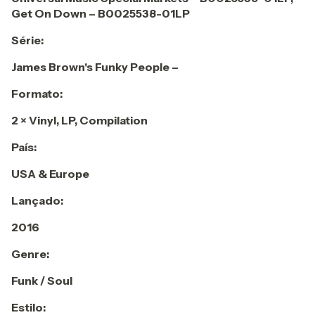
Get On Down ‎– B0025538-01LP
Série:
James Brown's Funky People –
Formato:
2 × Vinyl, LP, Compilation
País:
USA & Europe
Lançado:
2016
Genre:
Funk / Soul
Estilo: