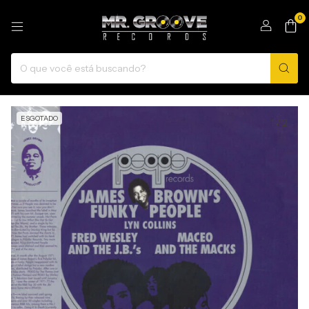
0
ESGOTADO
1
/
2