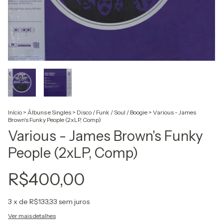
Início
>
Álbuns e Singles
>
Disco / Funk / Soul / Boogie
>
Various - James
Brown's Funky People (2xLP, Comp)
Various - James Brown's Funky
People (2xLP, Comp)
R$400,00
3
x de
R$133,33
sem juros
Ver mais detalhes