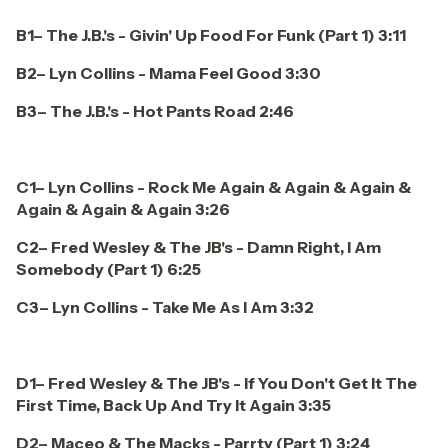
B1– The J.B.'s - Givin' Up Food For Funk (Part 1) 3:11
B2– Lyn Collins - Mama Feel Good 3:30
B3– The J.B.'s - Hot Pants Road 2:46
C1– Lyn Collins - Rock Me Again & Again & Again &
Again & Again & Again 3:26
C2– Fred Wesley & The JB's - Damn Right, I Am
Somebody (Part 1) 6:25
C3– Lyn Collins - Take Me As I Am 3:32
D1– Fred Wesley & The JB's - If You Don't Get It The
First Time, Back Up And Try It Again 3:35
D2– Maceo & The Macks - Parrty (Part 1) 3:24