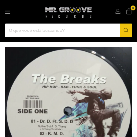
0
1
/
2