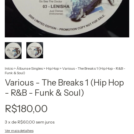
Início
>
Álbuns e Singles
>
Hip Hop
>
Various - The Breaks 1 (Hip Hop - R&B -
Funk & Soul)
Various - The Breaks 1 (Hip Hop
- R&B - Funk & Soul)
R$180,00
3
x de
R$60,00
sem juros
Ver mais detalhes