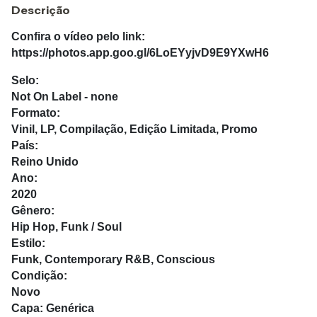
Descrição
Confira o vídeo pelo link:
https://photos.app.goo.gl/6LoEYyjvD9E9YXwH6
Selo:
Not On Label - none
Formato:
Vinil, LP, Compilação, Edição Limitada, Promo
País:
Reino Unido
Ano:
2020
Gênero:
Hip Hop, Funk / Soul
Estilo:
Funk, Contemporary R&B, Conscious
Condição:
Novo
Capa: Genérica