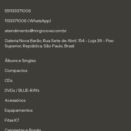
551133371006
1133371006 (WhatsApp)
atendimento@mrgroove.com.br
Galeria Nova Barão, Rua Sete de Abril, 154 - Loja 39 - Piso
Superior, República, São Paulo, Brasil
Álbuns e Singles
Compactos
CDs
DVDs / BLUE-RAYs
Acessórios
Equipamentos
Fitas K7
Camisetas e Bonés