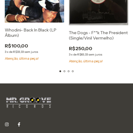
Whodini- Back In Black (LP
The Dogs - F**k The President
Álbum)
(Single/Vinil Vermelho)
R$100,00
R$250,00
3
x
de
R$33,33
sem juros
3
x
de
R$83,33
sem juros
Atenção, última peça!
Atenção, última peça!