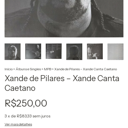
Início
>
Álbuns e Singles
>
MPB
>
Xande de Pilares ‎– Xande Canta Caetano
Xande de Pilares ‎– Xande Canta
Caetano
R$250,00
3
x de
R$83,33
sem juros
Ver mais detalhes