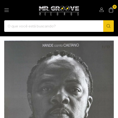
0
1
/
13