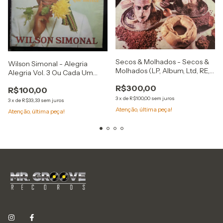
Secos & Molhados - Secos &
Wilson Simonal - Alegria
Molhados (LP, Album, Ltd, RE,
Alegria Vol. 3 Ou Cada Um
RM, 180)
Tem O Disco Que Merece
R$300,00
R$100,00
(Álbum / Estéreo)
3
x
de
R$100,00
sem juros
3
x
de
R$33,33
sem juros
Atenção, última peça!
Atenção, última peça!